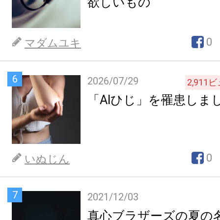
欲しいもの
0
マダムユキ
6
2026/07/29
2,911
ビ
「AIひじ」を罹患しま
0
いぬじん
7
2021/12/03
真心ブラザーズの夏の