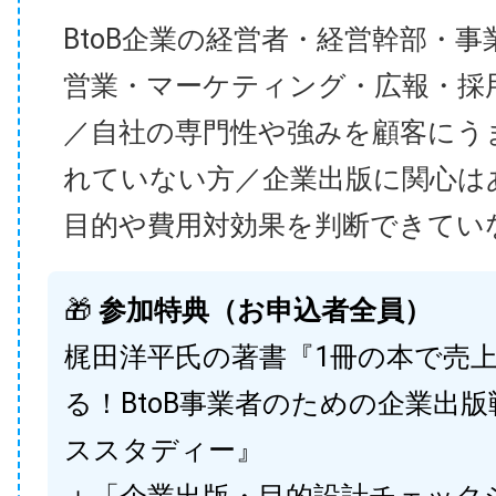
BtoB企業の経営者・経営幹部・事
営業・マーケティング・広報・採
／自社の専門性や強みを顧客にう
れていない方／企業出版に関心は
目的や費用対効果を判断できてい
🎁
参加特典（お申込者全員）
梶田洋平氏の著書『1冊の本で売
る！BtoB事業者のための企業出
ススタディー』