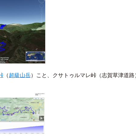
峠
（
超級山岳
）こと、クサトゥルマレ峠（志賀草津道路