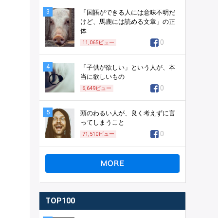
3
「国語ができる人には意味不明だ
けど、馬鹿には読める文章」の正
体
0
11,065
ビュー
4
「子供が欲しい」という人が、本
当に欲しいもの
0
6,649
ビュー
5
頭のわるい人が、良く考えずに言
ってしまうこと
0
71,510
ビュー
TOP100