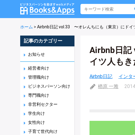
ホーム
>
Airbnb日記 vol.33 〜オレんちにも（東京）にドイ
記事のカテゴリー
Airbnb日
お知らせ
イツ人もきた
経営者向け
Airbnb日記
インタ
管理職向け
楢原 一雅
2014
ビジネスパーソン向け
専門職向け
非営利セクター
学生向け
女性向け
子育て世代向け