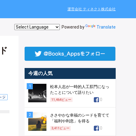
運営会社 ティネクト株式会社
Powered by
Translate
にド
今週の人気
1
松本人志が一時的人工肛門になっ
たことについて語りたい
0
11,464
ビュー
2
ささやかな幸福のシードを育てて
「福利や利息」を得る
0
3,411
ビュー