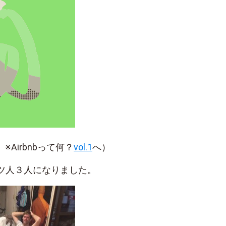
※Airbnbって何？
vol.1
へ）
ツ人３人になりました。