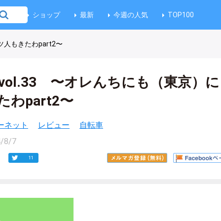
ショップ
最新
今週の人気
TOP100
ツ人もきたわpart2〜
記 vol.33 〜オレんちにも（東京）
わpart2〜
ーネット
レビュー
自転車
/8/7
11