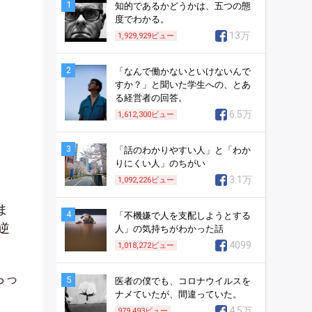
1
知的であるかどうかは、五つの態
度でわかる。
13万
1,929,929
ビュー
2
「なんで働かないといけないんで
すか？」と聞いた学生への、とあ
る経営者の回答。
6.5万
1,612,300
ビュー
3
「話のわかりやすい人」と「わか
りにくい人」のちがい
3.1万
1,092,226
ビュー
ま
4
「不機嫌で人を支配しようとする
逆
人」の気持ちがわかった話
4099
1,018,272
ビュー
らっ
5
医者の僕でも、コロナウイルスを
ナメていたが、間違っていた。
4.5万
979,493
ビュー