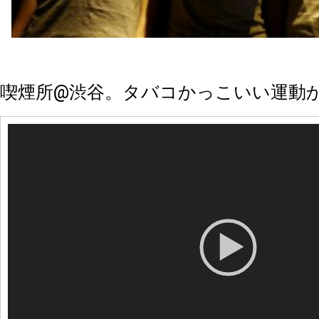
喫煙所@渋谷。タバコかっこいい運動
動
画
プ
レ
ー
ヤ
ー