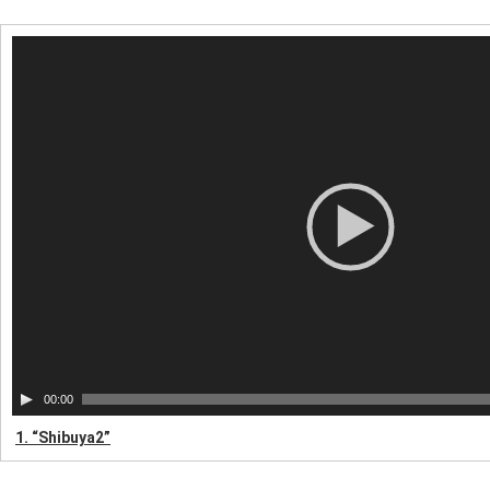
動
画
プ
レ
ー
ヤ
ー
00:00
1.
“Shibuya2”