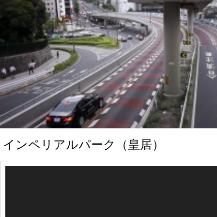
インペリアルパーク（皇居）
動
画
プ
レ
ー