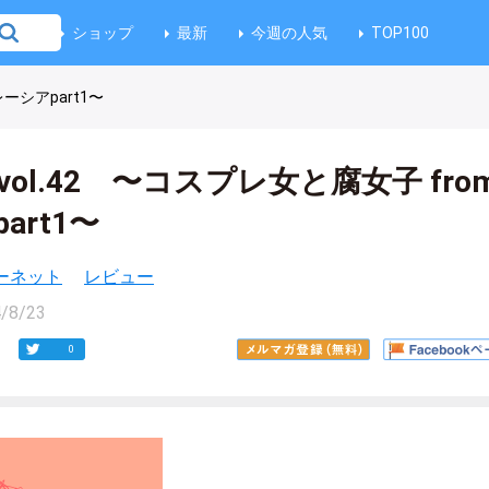
ショップ
最新
今週の人気
TOP100
レーシアpart1〜
記 vol.42 〜コスプレ女と腐女子 fro
art1〜
ーネット
レビュー
/8/23
0