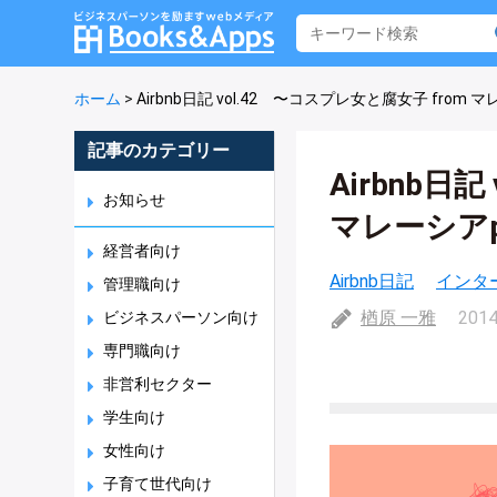
ホーム
>
Airbnb日記 vol.42 〜コスプレ女と腐女子 from マ
記事のカテゴリー
Airbnb日
お知らせ
マレーシアp
経営者向け
Airbnb日記
インタ
管理職向け
楢原 一雅
2014
ビジネスパーソン向け
専門職向け
非営利セクター
学生向け
女性向け
子育て世代向け