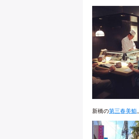
新橋の
第三春美鮨