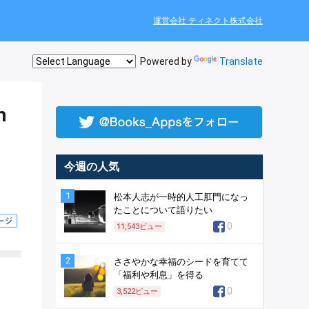
運営会社 ティネクト株式会社
Powered by
Translate
m
今週の人気
1
松本人志が一時的人工肛門になっ
たことについて語りたい
0
11,543
ビュー
2
ささやかな幸福のシードを育てて
「福利や利息」を得る
0
3,522
ビュー