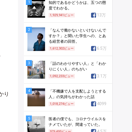
1
知的であるかどうかは、五つの態
度でわかる。
13万
1,929,941
ビュー
2
「なんで働かないといけないんで
すか？」と聞いた学生への、とあ
る経営者の回答。
6.5万
1,612,302
ビュー
。
3
「話のわかりやすい人」と「わか
りにくい人」のちがい
3.1万
1,092,233
ビュー
4
「不機嫌で人を支配しようとする
かり
人」の気持ちがわかった話
4099
1,018,274
ビュー
5
医者の僕でも、コロナウイルスを
ナメていたが、間違っていた。
4.5万
979,495
ビュー