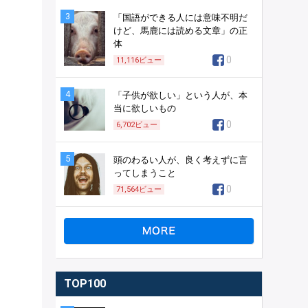
3
「国語ができる人には意味不明だ
けど、馬鹿には読める文章」の正
体
0
11,116
ビュー
4
「子供が欲しい」という人が、本
当に欲しいもの
0
6,702
ビュー
5
頭のわるい人が、良く考えずに言
ってしまうこと
0
71,564
ビュー
TOP100