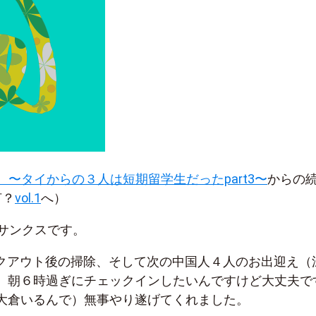
ol.38 〜タイからの３人は短期留学生だったpart3〜
からの
何？
vol.1
へ）
大倉サンクスです。
ックアウト後の掃除、そして次の中国人４人のお出迎え（
、朝６時過ぎにチェックインしたいんですけど大丈夫で
大倉いるんで）無事やり遂げてくれました。