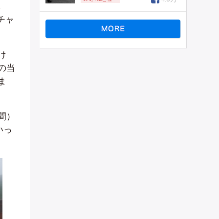
も
チャ
け
の当
ま
間）
いっ