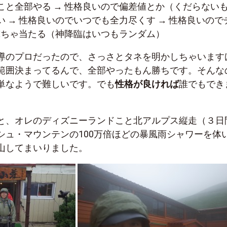
こと全部やる → 性格良いので偏差値とか（くだらない
 → 性格良いのでいつでも全力尽くす → 性格良いので
数撃ちゃ当たる（神降臨はいつもランダム）
導のプロだったので、さっさとタネを明かしちゃいます
範囲決まってるんで、全部やったもん勝ちです。そんな
単なようで難しいです。でも
性格が良ければ
誰でもでき
と、オレのディズニーランドこと北アルプス縦走（３日
シュ・マウンテンの100万倍ほどの暴風雨シャワーを体
山してまいりました。