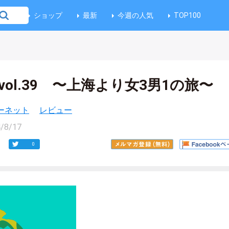
ショップ
最新
今週の人気
TOP100
記 vol.39 〜上海より女3男1の旅〜
ーネット
レビュー
/8/17
0