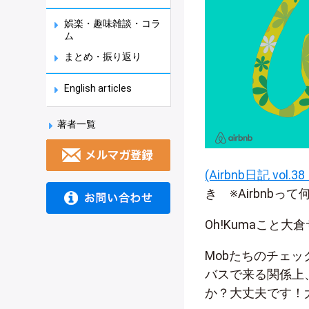
娯楽・趣味雑談・コラ
ム
まとめ・振り返り
English articles
著者一覧
(Airbnb日記 v
き ※Airbnbって
Oh!Kumaこと
Mobたちのチェ
バスで来る関係上
か？大丈夫です！