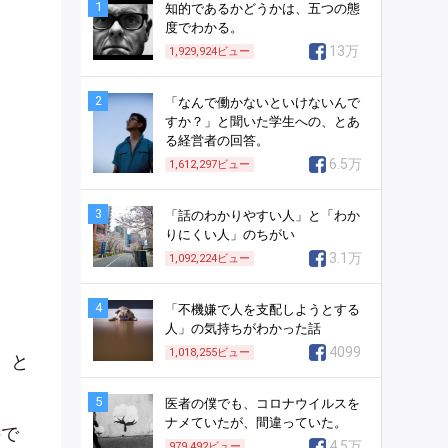
1
知的であるかどうかは、五つの態
度でわかる。
13万
1,929,924
ビュー
2
「なんで働かないといけないんで
すか？」と聞いた学生への、とあ
る経営者の回答。
6.5万
1,612,297
ビュー
3
「話のわかりやすい人」と「わか
りにくい人」のちがい
3.1万
1,092,224
ビュー
4
「不機嫌で人を支配しようとする
人」の気持ちがわかった話
4099
1,018,255
ビュー
、と
5
医者の僕でも、コロナウイルスを
ナメていたが、間違っていた。
ので
4.5万
979,492
ビュー