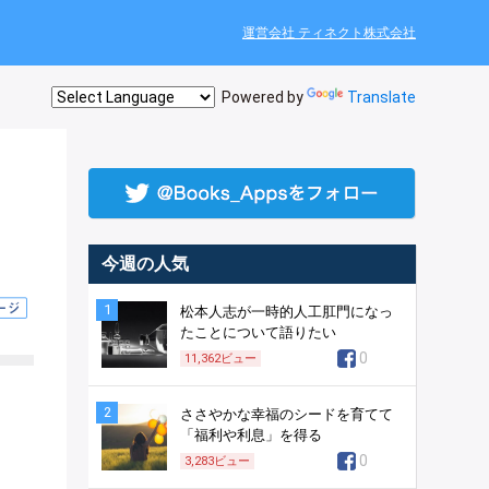
運営会社 ティネクト株式会社
Powered by
Translate
今週の人気
1
松本人志が一時的人工肛門になっ
たことについて語りたい
0
11,362
ビュー
2
ささやかな幸福のシードを育てて
「福利や利息」を得る
0
3,283
ビュー