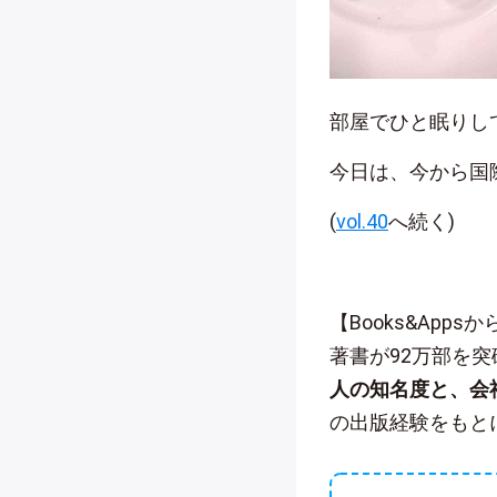
部屋でひと眠りし
今日は、今から国
(
vol.40
へ続く)
【Books&App
著書が92万部を
人の知名度と、会
の出版経験をもと