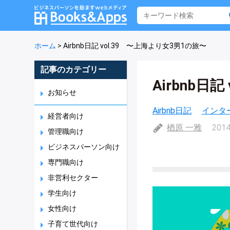
ホーム
>
Airbnb日記 vol.39 〜上海より女3男1の旅〜
記事のカテゴリー
Airbnb日
お知らせ
Airbnb日記
インタ
経営者向け
楢原 一雅
2014
管理職向け
ビジネスパーソン向け
専門職向け
非営利セクター
学生向け
女性向け
子育て世代向け