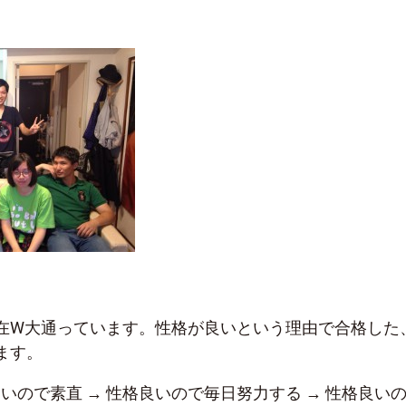
。
在W大通っています。性格が良いという理由で合格した
ます。
良いので素直 → 性格良いので毎日努力する → 性格良い