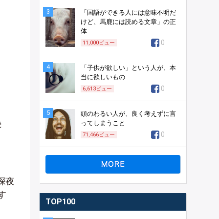
3
「国語ができる人には意味不明だ
けど、馬鹿には読める文章」の正
体
0
11,000
ビュー
4
「子供が欲しい」という人が、本
当に欲しいもの
0
6,613
ビュー
5
頭のわるい人が、良く考えずに言
続
ってしまうこと
0
71,466
ビュー
深夜
す
TOP100