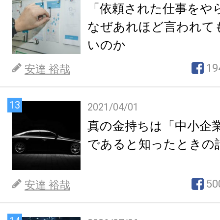
「依頼された仕事をや
なぜあれほど言われて
いのか
19
安達 裕哉
13
2021/04/01
真の金持ちは「中小企
であると知ったときの
50
安達 裕哉