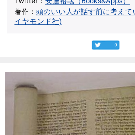
Twitter：
安達裕哉（Books&Apps）
著作：
頭のいい人が話す前に考えて
イヤモンド社)
0