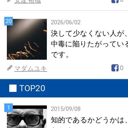
安達 裕哉
20
2026/06/02
決して少なくない人が
中毒に陥りたがってい
です。
0
マダムユキ
TOP20
1
2015/09/08
知的であるかどうかは