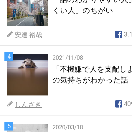
くい人」のちがい
3.
安達 裕哉
4
2021/11/08
「不機嫌で人を支配し
の気持ちがわかった話
40
しんざき
5
2020/03/18