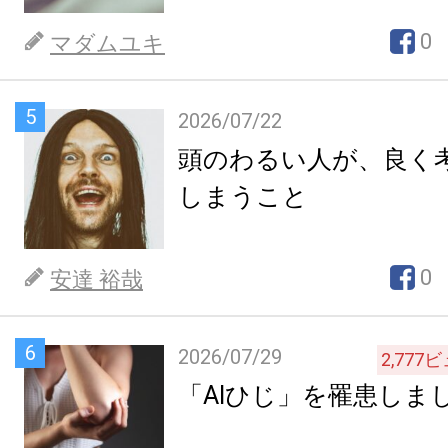
0
マダムユキ
5
2026/07/22
頭のわるい人が、良く
しまうこと
0
安達 裕哉
6
2026/07/29
2,777
ビ
「AIひじ」を罹患しま