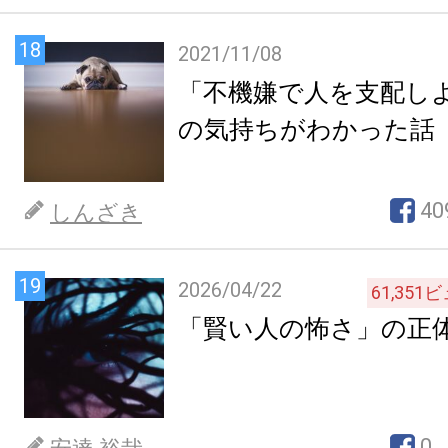
18
2021/11/08
「不機嫌で人を支配し
の気持ちがわかった話
40
しんざき
19
2026/04/22
61,351
ビ
「賢い人の怖さ」の正
0