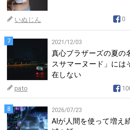
0
いぬじん
7
2021/12/03
真心ブラザーズの夏の
スサマーヌード」には
在しない
pato
10
8
2026/07/23
AIが人間を使って増え