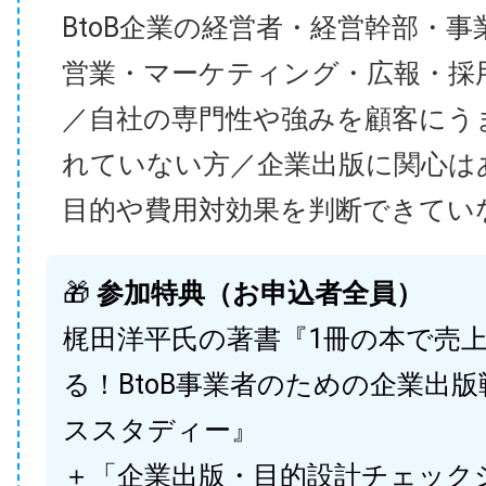
BtoB企業の経営者・経営幹部・事
営業・マーケティング・広報・採
／自社の専門性や強みを顧客にう
れていない方／企業出版に関心は
目的や費用対効果を判断できてい
🎁
参加特典（お申込者全員）
梶田洋平氏の著書『1冊の本で売
る！BtoB事業者のための企業出
ススタディー』
＋「企業出版・目的設計チェック