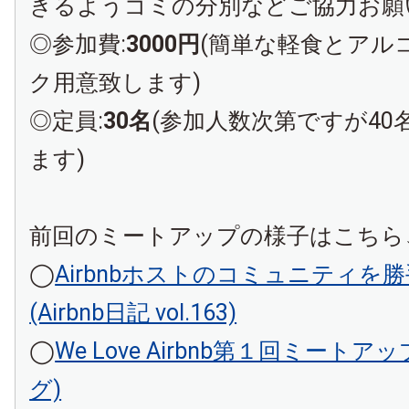
きるようゴミの分別などご協力お願
◎参加費:
3000円
(簡単な軽食とアル
ク用意致します)
◎定員:
30名
(参加人数次第ですが40
ます)
前回のミートアップの様子はこちら
◯
Airbnbホストのコミュニティを
(Airbnb日記 vol.163)
◯
We Love Airbnb第１回ミートア
グ)