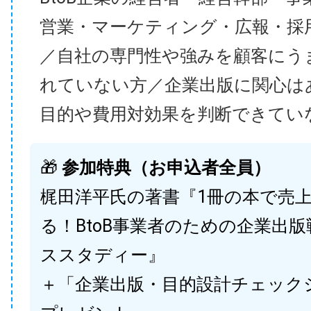
営業・マーケティング・広報・採
／自社の専門性や強みを顧客にう
れていない方／企業出版に関心は
目的や費用対効果を判断できてい
🎁
参加特典（お申込者全員）
梶田洋平氏の著書『1冊の本で売
る！BtoB事業者のための企業出
ススタディー』
＋「企業出版・目的設計チェック