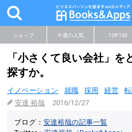
ショップ
今週の人気
TOP100
「小さくて良い会社」を
探すか。
イノベーション
就職
採用
経営
転
安達 裕哉
2016/12/27
ブログ：
安達裕哉の記事一覧