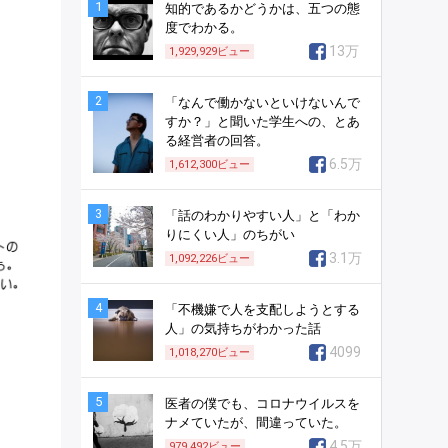
1
知的であるかどうかは、五つの態
度でわかる。
13万
1,929,929
ビュー
2
「なんで働かないといけないんで
すか？」と聞いた学生への、とあ
る経営者の回答。
6.5万
1,612,300
ビュー
3
「話のわかりやすい人」と「わか
りにくい人」のちがい
3.1万
1,092,226
ビュー
4
「不機嫌で人を支配しようとする
人」の気持ちがわかった話
4099
1,018,270
ビュー
5
医者の僕でも、コロナウイルスを
ナメていたが、間違っていた。
4.5万
979,492
ビュー