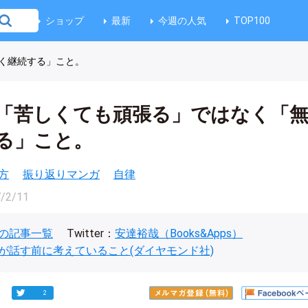
ショップ
最新
今週の人気
TOP100
く継続する」こと。
「苦しくても頑張る」ではなく「
る」こと。
方
振り返りマンガ
自律
/2/11
の記事一覧
Twitter：
安達裕哉（Books&Apps）
が話す前に考えていること(ダイヤモンド社)
2