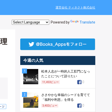
運営会社 ティネクト株式会社
Powered by
Translate
無理
今週の人気
1
松本人志が一時的人工肛門になっ
たことについて語りたい
0
11,453
ビュー
2
ささやかな幸福のシードを育てて
「福利や利息」を得る
0
3,402
ビュー