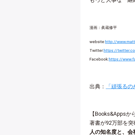
漫画：眞蔵修平
website:
http://www.ma
Twitter:
https://twitter.
Facebook:
https://www.
出典：
「頑張るの
【Books&App
著書が92万部を
人の知名度と、会