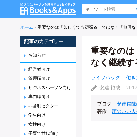
ホーム
>
重要なのは「苦しくても頑張る」ではなく「無理な
記事のカテゴリー
重要なのは
お知らせ
なく継続す
経営者向け
ライフハック
働き
管理職向け
安達 裕哉
2017
ビジネスパーソン向け
専門職向け
ブログ：
安達裕哉
非営利セクター
著作：
頭のいい人
学生向け
女性向け
子育て世代向け