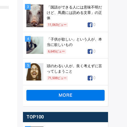
3
「国語ができる人には意味不明だ
けど、馬鹿には読める文章」の正
体
0
11,063
ビュー
4
「子供が欲しい」という人が、本
当に欲しいもの
0
6,645
ビュー
5
頭のわるい人が、良く考えずに言
ってしまうこと
0
71,508
ビュー
TOP100