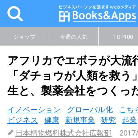
ショップ
今週の人気
TOP100
アフリカでエボラが大流
「ダチョウが人類を救う
生と、製薬会社をつくっ
イノベーション
グローバル化
こち
ビジネス
健康
新規事業
研究
起業
日本植物燃料株式会社広報部
2017