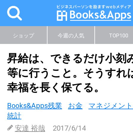
ショップ
今週の人気
TOP100
昇給は、できるだけ小刻
等に行うこと。そうすれ
幸福を長く保てる。
Books&Apps残業
お金
マネジメント
統計
安達 裕哉
2017/6/14