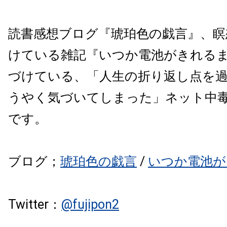
読書感想ブログ『琥珀色の戯言』、瞑
けている雑記『いつか電池がきれる
づけている、「
人生の折り返し点を
うやく気づいてしまった」
ネット中毒
です。
ブログ；
琥珀色の戯言
/
いつか電池が
Twitter：
@
fujipon2