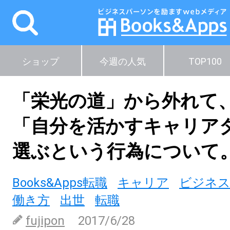
ショップ
今週の人気
TOP100
「栄光の道」から外れて
「自分を活かすキャリア
選ぶという行為について
Books&Apps転職
キャリア
ビジネ
働き方
出世
転職
fujipon
2017/6/28