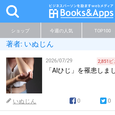
ショップ
今週の人気
TOP100
著者:
いぬじん
2026/07/29
2,851
ビ
「AIひじ」を罹患しま
0
0
いぬじん