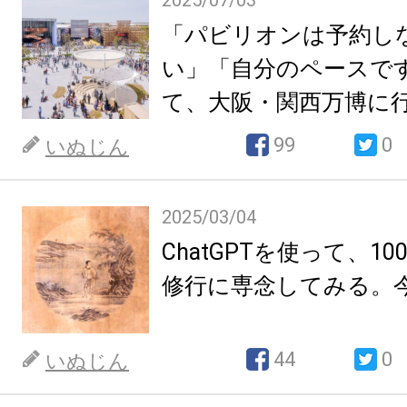
2025/07/03
「パビリオンは予約し
い」「自分のペースで
て、大阪・関西万博に
99
0
いぬじん
2025/03/04
ChatGPTを使って、1
修行に専念してみる。今
44
0
いぬじん