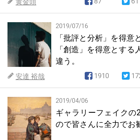
87
61
黄金頭
2019/07/16
「批評と分析」を得意
「創造」を得意とする
違う。
1910
17
安達 裕哉
2019/04/06
ギャラリーフェイクの2
ので皆さんに全力でお