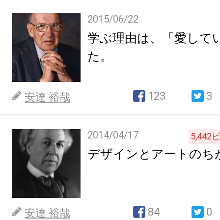
2015/06/22
学ぶ理由は、「愛して
た。
123
3
安達 裕哉
2014/04/17
5,442
デザインとアートのち
84
0
安達 裕哉