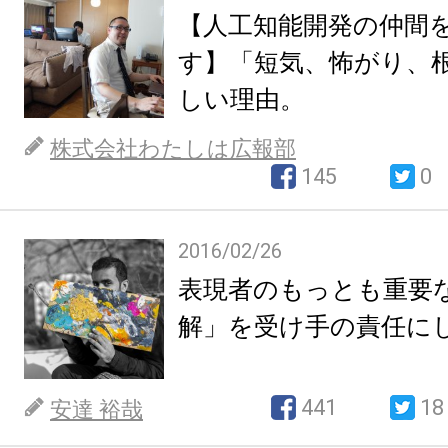
【人工知能開発の仲間
す】「短気、怖がり、
しい理由。
株式会社わたしは広報部
145
0
2016/02/26
表現者のもっとも重要
解」を受け手の責任に
441
18
安達 裕哉