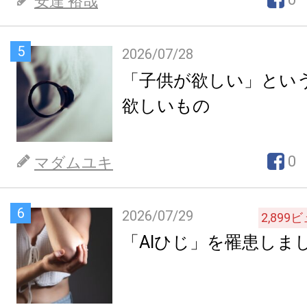
安達 裕哉
5
2026/07/28
「子供が欲しい」とい
欲しいもの
0
マダムユキ
6
2026/07/29
2,899
ビ
「AIひじ」を罹患しま