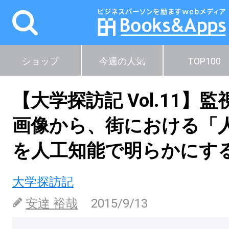
ショップ
今週の人気
TOP100
【大学探訪記 Vol.11】
画像から、街における「
を人工知能で明らかにす
大学探訪記
安達 裕哉
2015/9/13