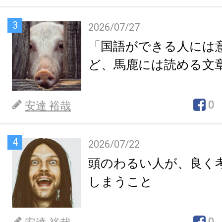
3
2026/07/27
「国語ができる人には
ど、馬鹿には読める文
0
安達 裕哉
4
2026/07/22
頭のわるい人が、良く
しまうこと
0