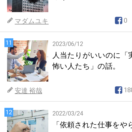
0
マダムユキ
11
2023/06/12
人当たりがいいのに「
怖い人たち」の話。
18
安達 裕哉
12
2022/03/24
「依頼された仕事をや