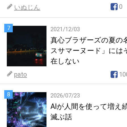
0
いぬじん
7
2021/12/03
真心ブラザーズの夏の
スサマーヌード」には
在しない
pato
10
8
2026/07/23
AIが人間を使って増え
滅ぶ話