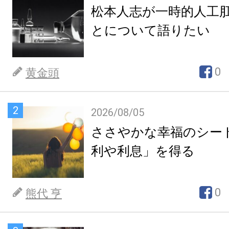
松本人志が一時的人工
とについて語りたい
0
黄金頭
2
2026/08/05
ささやかな幸福のシー
利や利息」を得る
0
熊代 亨