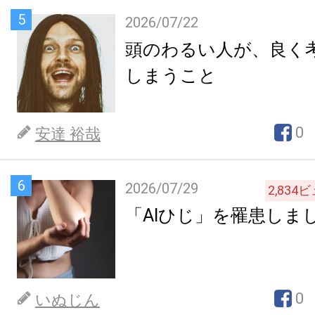
5
2026/07/22
頭のわるい人が、良く
しまうこと
0
安達 裕哉
6
2026/07/29
2,834
ビ
「AIひじ」を罹患しま
0
いぬじん