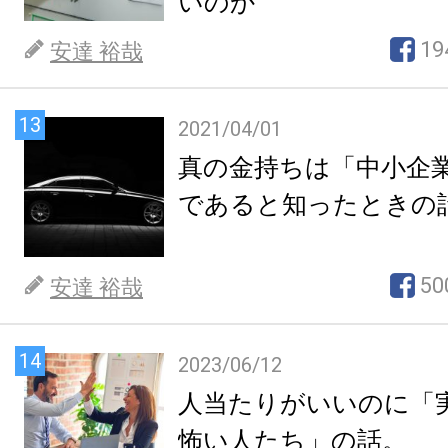
いのか
19
安達 裕哉
13
2021/04/01
真の金持ちは「中小企
であると知ったときの
50
安達 裕哉
14
2023/06/12
人当たりがいいのに「
怖い人たち」の話。