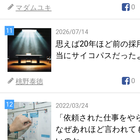
0
マダムユキ
11
2026/07/14
思えば20年ほど前の採
当にサイコパスだった
0
桃野泰徳
12
2022/03/24
「依頼された仕事をや
なぜあれほど言われて