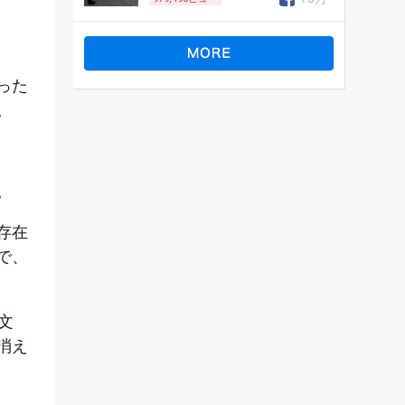
った
。
。
存在
で、
文
消え