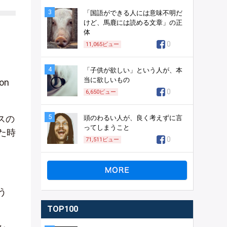
3
「国語ができる人には意味不明だ
けど、馬鹿には読める文章」の正
体
0
11,065
ビュー
4
「子供が欲しい」という人が、本
当に欲しいもの
on
0
6,650
ビュー
5
スの
頭のわるい人が、良く考えずに言
ってしまうこと
た時
0
71,511
ビュー
う
TOP100