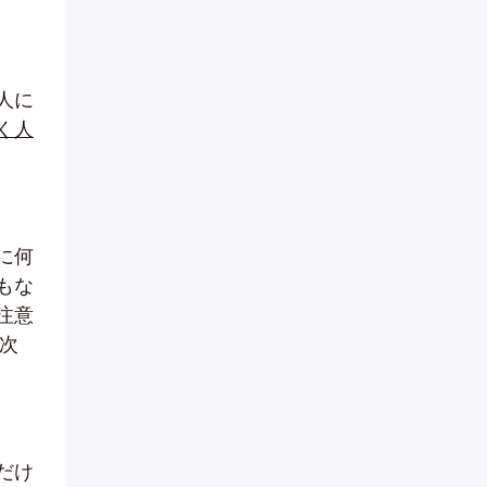
人に
く人
に何
もな
注意
次
だけ