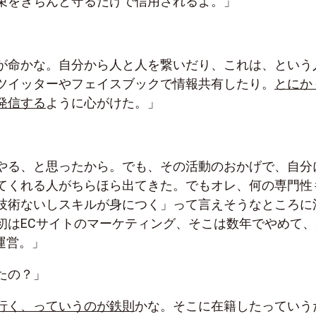
束をきちんと守るだけで信用されるよ。」
が命かな。自分から人と人を繋いだり、これは、という
ツイッターやフェイスブックで情報共有したり。
とにか
発信する
ように心がけた。」
やる、と思ったから。でも、その活動のおかげで、自分
てくれる人がちらほら出てきた。でもオレ、何の専門性
技術ないしスキルが身につく」って言えそうなところに
初はECサイトのマーケティング、そこは数年でやめて、
運営。」
たの？」
行く、っていうのが鉄則
かな。そこに在籍したっていう