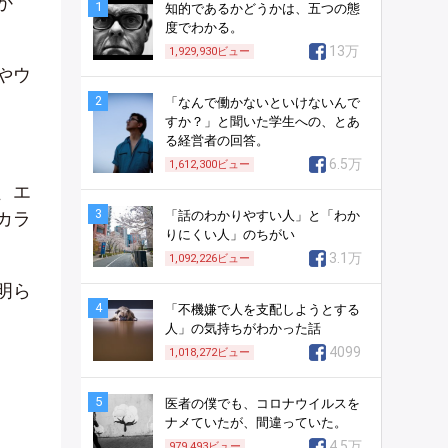
か
1
知的であるかどうかは、五つの態
度でわかる。
13万
1,929,930
ビュー
やウ
2
「なんで働かないといけないんで
すか？」と聞いた学生への、とあ
る経営者の回答。
6.5万
1,612,300
ビュー
、エ
3
カラ
「話のわかりやすい人」と「わか
りにくい人」のちがい
3.1万
1,092,226
ビュー
明ら
4
「不機嫌で人を支配しようとする
人」の気持ちがわかった話
4099
1,018,272
ビュー
5
医者の僕でも、コロナウイルスを
ナメていたが、間違っていた。
4.5万
979,493
ビュー