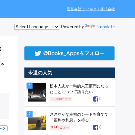
運営会社 ティネクト株式会社
Powered by
Translate
時
か。
今週の人気
1
松本人志が一時的人工肛門になっ
たことについて語りたい
0
11,465
ビュー
2
ささやかな幸福のシードを育てて
「福利や利息」を得る
0
3,413
ビュー