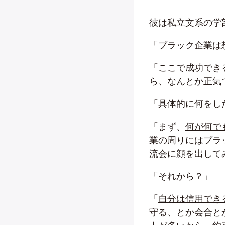
彼は私立文系の学
「ブラック企業は
「ここで成功でき
ら、なんとか正気
「具体的に何をし
「まず、
何が何で
業の周りにはブラ
流会に顔を出して
「それから？」
「
自分は信用でき
守る、とか会合と