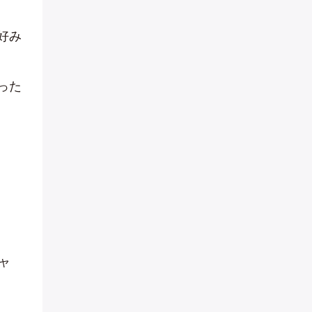
好み
った
ャ