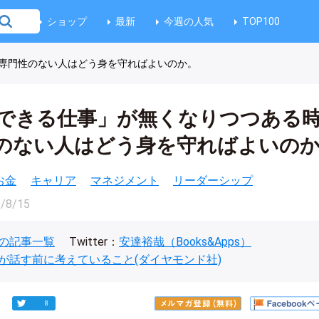
ショップ
最新
今週の人気
TOP100
専門性のない人はどう身を守ればよいのか。
できる仕事」が無くなりつつある
のない人はどう身を守ればよいの
お金
キャリア
マネジメント
リーダーシップ
/8/15
の記事一覧
Twitter：
安達裕哉（Books&Apps）
が話す前に考えていること(ダイヤモンド社)
8