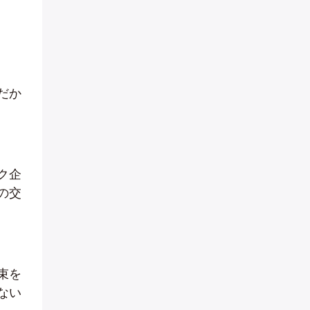
だか
ク企
の交
束を
ない