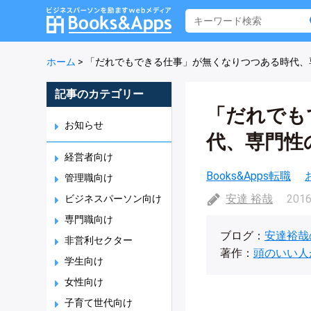
ホーム
>
「だれでもできる仕事」が無くなりつつある時代、
記事のカテゴリー
「だれでも
お知らせ
代、専門性
経営者向け
Books&Apps転職
管理職向け
安達 裕哉
2016
ビジネスパーソン向け
専門職向け
ブログ：
安達裕哉
非営利セクター
著作：
頭のいい人
学生向け
女性向け
子育て世代向け