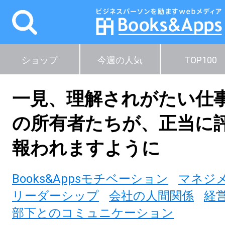
ショップ
今週の人気
TOP100
一見、理解されがたい仕
の所有者たちが、正当に
報われますように
Books&Appsモチベーション
マネジ
リーダーシップ
会社の人間関係
経
部下とのコミュニケーション