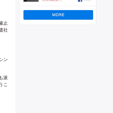
雇止
遣社
シン
も派
うこ