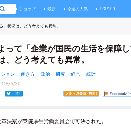
ショップ
最新
今週の人気
TOP100
る」状況は、どう考えても異常。
よって「企業が国民の生活を保障し
は、どう考えても異常。
ベーション
働き方
政治
研究
経営
統計
2018/5/30
823
方改革法案が衆院厚生労働委員会で可決された。