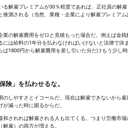
いる解雇プレミアムが30％程度であれば、正社員の解雇
と推測される（当然、業種・企業により解雇プレミアム
企業の解雇費用をゼロと見積もった場合だ。例えば金銭
るには給料の1年分を払わなければいけないと法律で決
らば1800円から解雇費用を差し引いた分だけもう少し時
保険」を払わせるな。
用のしやすさとイコールだ。現在は解雇できないから雇
げが減った時に困るからだ。
緩和されれば解雇される人も出てくる。つまり労働市場
（解雇）の両方が増える。