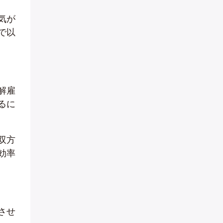
気が
で以
解雇
るに
双方
効率
させ