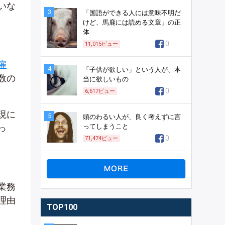
いな
3
「国語ができる人には意味不明だ
けど、馬鹿には読める文章」の正
体
0
11,015
ビュー
雇
4
「子供が欲しい」という人が、本
数の
当に欲しいもの
0
6,617
ビュー
現に
5
頭のわるい人が、良く考えずに言
っ
ってしまうこと
0
71,474
ビュー
業務
理由
TOP100