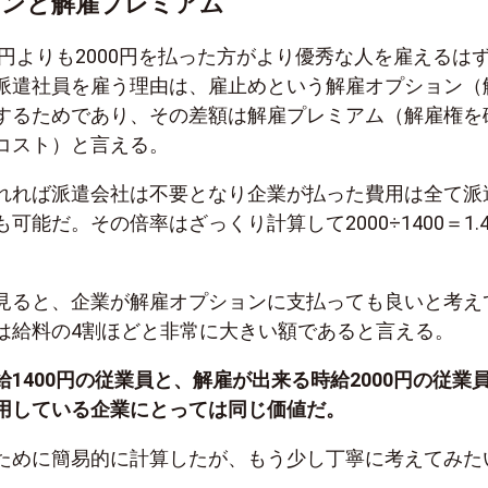
ョンと解雇プレミアム
0円よりも2000円を払った方がより優秀な人を雇えるは
派遣社員を雇う理由は、雇止めという解雇オプション（
するためであり、その差額は解雇プレミアム（解雇権を
コスト）と言える。
れれば派遣会社は不要となり企業が払った費用は全て派
可能だ。その倍率はざっくり計算して2000÷1400＝1.4
見ると、企業が解雇オプションに支払っても良いと考え
は給料の4割ほどと非常に大きい額であると言える。
1400円の従業員と、解雇が出来る時給2000円の従業
用している企業にとっては同じ価値だ。
ために簡易的に計算したが、もう少し丁寧に考えてみた