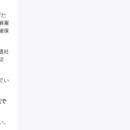
ずだ
解雇
確保
遣社
2
てい
員で
い。