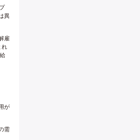
プ
は異
解雇
まれ
給
用が
の需