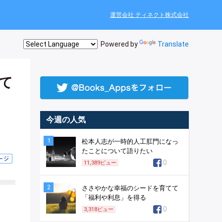
運営会社 ティネクト株式会社
Powered by
Translate
て
今週の人気
1
松本人志が一時的人工肛門になっ
たことについて語りたい
0
11,389
ビュー
2
ささやかな幸福のシードを育てて
「福利や利息」を得る
0
3,318
ビュー