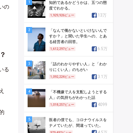
1
知的であるかどうかは、五つの態
いの
度でわかる。
13万
1,929,926
ビュー
2
「なんで働かないといけないんで
すか？」と聞いた学生への、とあ
る経営者の回答。
6.5万
1,612,297
ビュー
？
3
「話のわかりやすい人」と「わか
いる
りにくい人」のちがい
3.1万
1,092,224
ビュー
え
4
「不機嫌で人を支配しようとする
人」の気持ちがわかった話
4099
1,018,257
ビュー
的
5
医者の僕でも、コロナウイルスを
ナメていたが、間違っていた。
4.5万
979,492
ビュー