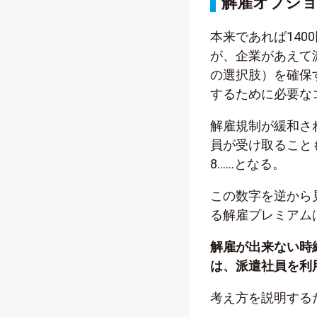
解雇オプシ
本来であれば140
が、企業があえて
の選択肢）を確保
するために必要な
解雇規制が緩和さ
員が受け取ることも
8……となる。
この数字を逆から
る解雇プレミアム
解雇が出来ない時給
は、派遣社員を利
考え方を説明する