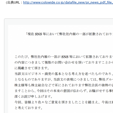
（出典URL：
http://www.colowide.co.jp/datafile_new/pr_news_pdf_file