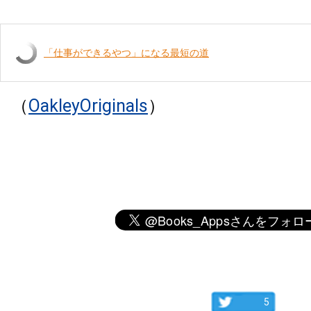
「仕事ができるやつ」になる最短の道
（
OakleyOriginals
）
5