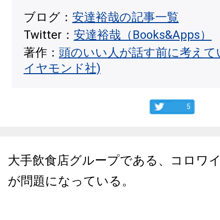
ブログ：
安達裕哉の記事一覧
Twitter：
安達裕哉（Books&Apps）
著作：
頭のいい人が話す前に考えて
イヤモンド社)
5
大手飲食店グループである、コロワ
が問題になっている。