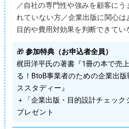
／自社の専門性や強みを顧客にう
れていない方／企業出版に関心は
目的や費用対効果を判断できてい
🎁
参加特典（お申込者全員）
梶田洋平氏の著書『1冊の本で売
る！BtoB事業者のための企業出
ススタディー』
＋「企業出版・目的設計チェック
プレゼント