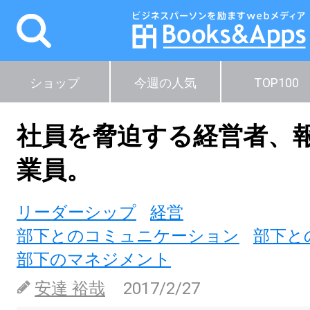
ショップ
今週の人気
TOP100
社員を脅迫する経営者、
業員。
リーダーシップ
経営
部下とのコミュニケーション
部下と
部下のマネジメント
安達 裕哉
2017/2/27