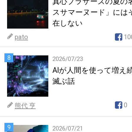
真心ブラザーズの夏の
スサマーヌード」には
在しない
pato
10
8
2026/07/23
AIが人間を使って増え
滅ぶ話
0
熊代 亨
9
2026/07/21