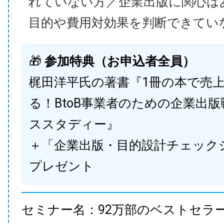
れていない方／企業出版に関心は
目的や費用対効果を判断できてい
🎁
参加特典（お申込者全員）
梶田洋平氏の著書『1冊の本で売
る！BtoB事業者のための企業出
ススタディー』
＋「企業出版・目的設計チェック
プレゼント
セミナー名：92万部のベストセラ