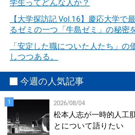
学生ってどんな人か？
【大学探訪記 Vol.16】慶応大学
るゼミの一つ「牛島ゼミ」の秘密
「安定した職についた人たち」の
しつつある。
今週の人気記事
1
2026/08/04
松本人志が一時的人工
とについて語りたい