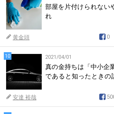
部屋を片付けられない
れ
0
黄金頭
10
2021/04/01
真の金持ちは「中小企
であると知ったときの
50
安達 裕哉