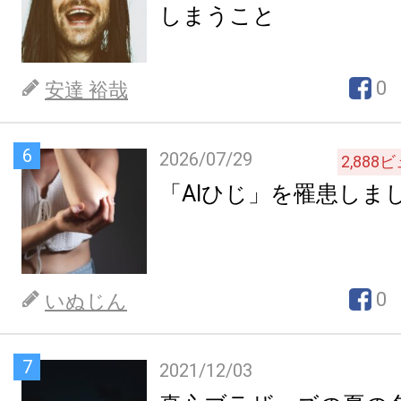
しまうこと
0
安達 裕哉
6
2026/07/29
2,888
ビ
「AIひじ」を罹患しま
0
いぬじん
7
2021/12/03