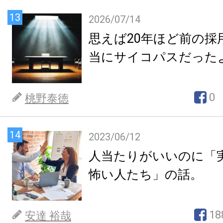
13
2026/07/14
思えば20年ほど前の採
当にサイコパスだった
0
桃野泰徳
14
2023/06/12
人当たりがいいのに「
怖い人たち」の話。
18
安達 裕哉