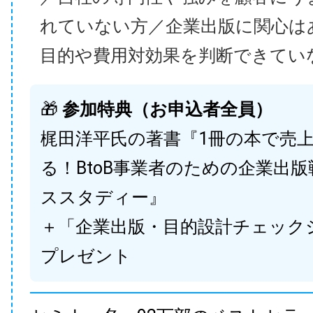
れていない方／企業出版に関心は
目的や費用対効果を判断できてい
🎁
参加特典（お申込者全員）
梶田洋平氏の著書『1冊の本で売
る！BtoB事業者のための企業出
ススタディー』
＋「企業出版・目的設計チェック
プレゼント