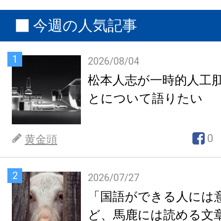
今週の人気記事
1
2026/08/04
松本人志が一時的人工
とについて語りたい
0
黄金頭
2
2026/07/27
「国語ができる人には
ど、馬鹿には読める文