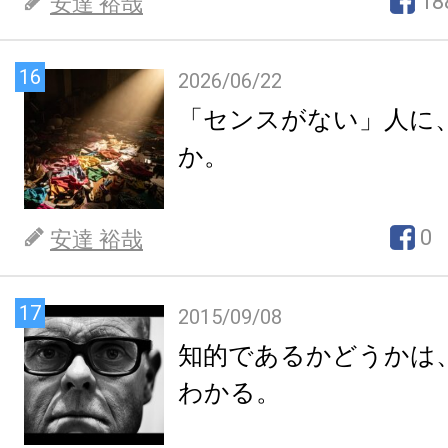
18
安達 裕哉
16
2026/06/22
「センスがない」人に
か。
0
安達 裕哉
17
2015/09/08
知的であるかどうかは
わかる。