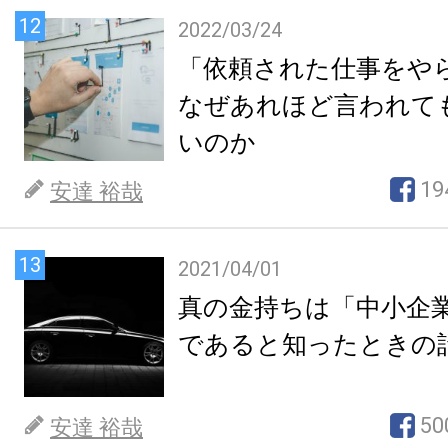
12
2022/03/24
「依頼された仕事をや
なぜあれほど言われて
いのか
19
安達 裕哉
13
2021/04/01
真の金持ちは「中小企
であると知ったときの
50
安達 裕哉