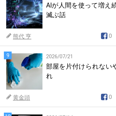
AIが人間を使って増え
滅ぶ話
0
熊代 亨
9
2026/07/21
部屋を片付けられない
れ
0
黄金頭