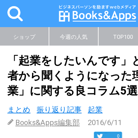
ショップ
今週の人気
TOP100
「起業をしたいんです」
者から聞くようになった
業」に関する良コラム5選
まとめ
振り返り記事
起業
Books&Apps編集部
2016/6/11
0