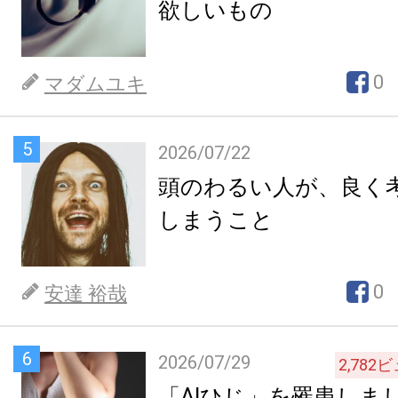
欲しいもの
0
マダムユキ
5
2026/07/22
頭のわるい人が、良く
しまうこと
0
安達 裕哉
6
2026/07/29
2,782
ビ
「AIひじ」を罹患しま