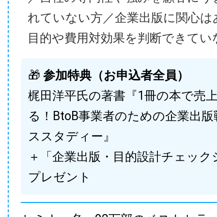
れていない方／企業出版に関心は
目的や費用対効果を判断できてい
🎁
参加特典（お申込者全員）
梶田洋平氏の著書『1冊の本で売
る！BtoB事業者のための企業出
ススタディー』
＋「企業出版・目的設計チェック
プレゼント