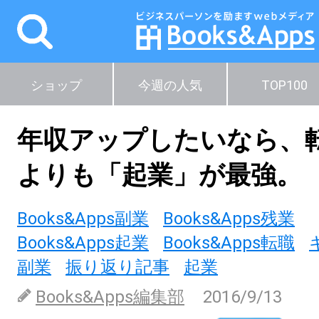
ショップ
今週の人気
TOP100
年収アップしたいなら、
よりも「起業」が最強。
Books&Apps副業
Books&Apps残業
Books&Apps起業
Books&Apps転職
副業
振り返り記事
起業
Books&Apps編集部
2016/9/13