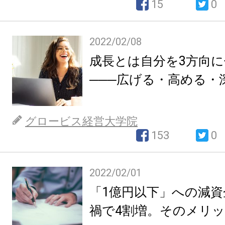
15
0
2022/02/08
成長とは自分を3方向
───広げる・高める・
グロービス経営大学院
153
0
2022/02/01
「1億円以下」への減
禍で4割増。そのメリ