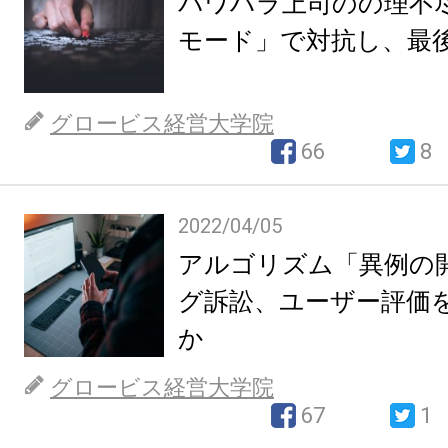
パワハラ上司のの理不
モード」で対抗し、最
グロービス経営大学院
66
8
2022/04/05
アルゴリズム「異例の
グ訴訟、ユーザー評価
か
グロービス経営大学院
67
1