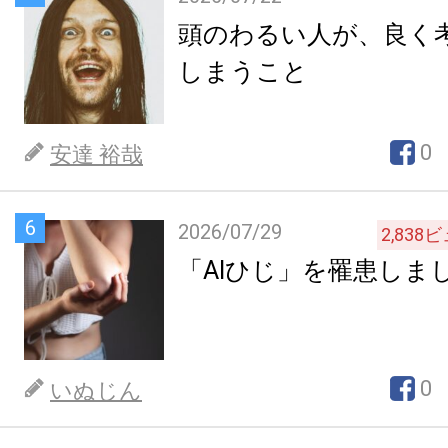
頭のわるい人が、良く
しまうこと
0
安達 裕哉
6
2026/07/29
2,838
ビ
「AIひじ」を罹患しま
0
いぬじん