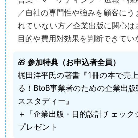
／自社の専門性や強みを顧客にう
れていない方／企業出版に関心は
目的や費用対効果を判断できてい
🎁
参加特典（お申込者全員）
梶田洋平氏の著書『1冊の本で売
る！BtoB事業者のための企業出
ススタディー』
＋「企業出版・目的設計チェック
プレゼント