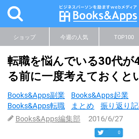
ショップ
今週の人気
TOP100
転職を悩んでいる30代が
る前に一度考えておくと
Books&Apps副業
Books&Apps起業
Books&Apps転職
まとめ
振り返り記
Books&Apps編集部
2016/6/27
0