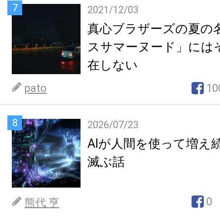
7
2021/12/03
真心ブラザーズの夏の
スサマーヌード」には
在しない
pato
10
8
2026/07/23
AIが人間を使って増え
滅ぶ話
0
熊代 亨