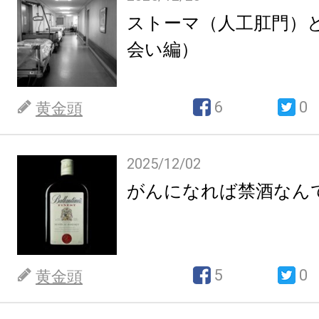
ストーマ（人工肛門）
会い編）
6
0
黄金頭
2025/12/02
がんになれば禁酒なん
5
0
黄金頭