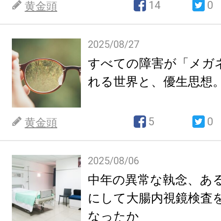
14
0
黄金頭
2025/08/27
すべての障害が「メガ
れる世界と、優生思想
5
0
黄金頭
2025/08/06
中年の異常な執念、あ
にして大腸内視鏡検査
なったか