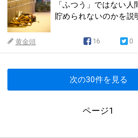
「ふつう」ではない人
貯められないのかを説
16
0
黄金頭
次の30件を見る
ページ1