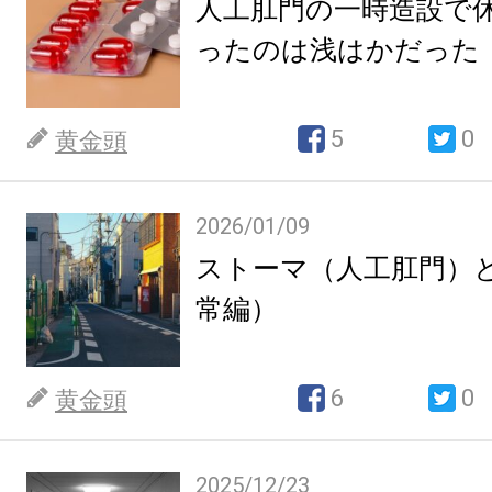
人工肛門の一時造設で
ったのは浅はかだった
5
0
黄金頭
2026/01/09
ストーマ（人工肛門）
常編）
6
0
黄金頭
2025/12/23