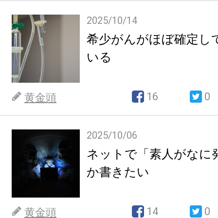
2025/10/14
希少がんがほぼ確定し
いる
16
0
黄金頭
2025/10/06
ネットで「素人がなに
か書きたい
14
0
黄金頭