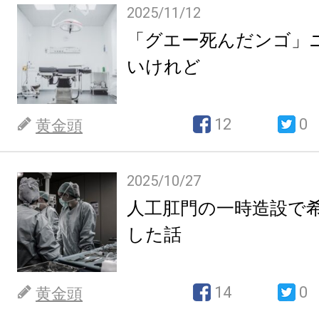
2025/11/12
「グエー死んだンゴ」
いけれど
12
0
黄金頭
2025/10/27
人工肛門の一時造設で
した話
14
0
黄金頭