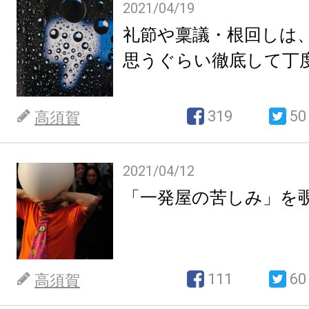
2021/04/19
礼節や稟議・根回しは
思うぐらい徹底して丁
319
50
高須賀
2021/04/12
「一発屋の苦しみ」を
111
60
高須賀