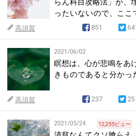
らん科目攻略法」が、
ったいないので、ここ
851
64
高須賀
2021/06/02
瞑想は、心が悲鳴をあ
きものであると分かっ
237
25
高須賀
2021/05/24
12,255
ビュー
清貧なんてクソ喰らえ