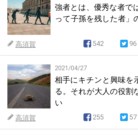
強者とは、優秀な者で
って子孫を残した者」
542
96
高須賀
2021/04/27
相手にキチンと興味を
る。それが大人の役割
い
255
57
高須賀