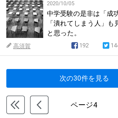
2020/10/05
中学受験の是非は「成
「潰れてしまう人」も
と思った。
192
14
高須賀
次の30件を見る
ページ4