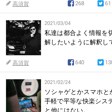
268
61
高須賀
2021/03/04
私達は都合よく情報を
解したいように解釈し
640
13
高須賀
2021/02/24
ソシャゲとかスマホと
手軽で平等な快楽シス
と他にはない。