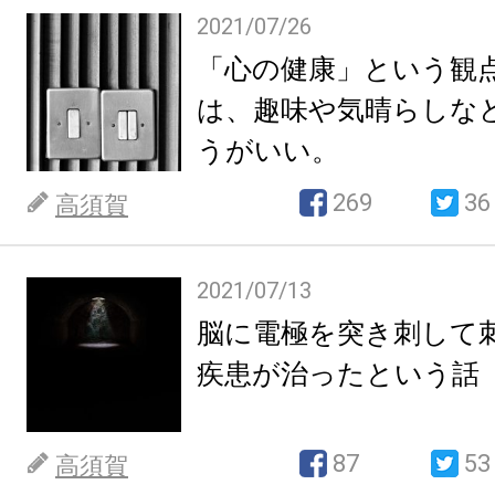
2021/07/26
「心の健康」という観
は、趣味や気晴らしな
うがいい。
269
36
高須賀
2021/07/13
脳に電極を突き刺して
疾患が治ったという話
87
53
高須賀