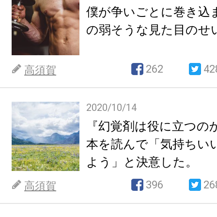
僕が争いごとに巻き込
の弱そうな見た目のせ
262
42
高須賀
2020/10/14
『幻覚剤は役に立つの
本を読んで「気持ちい
よう」と決意した。
396
26
高須賀