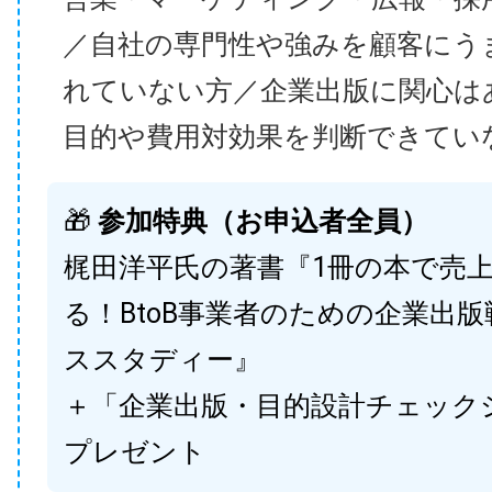
／自社の専門性や強みを顧客にう
れていない方／企業出版に関心は
目的や費用対効果を判断できてい
🎁
参加特典（お申込者全員）
梶田洋平氏の著書『1冊の本で売
る！BtoB事業者のための企業出
ススタディー』
＋「企業出版・目的設計チェック
プレゼント