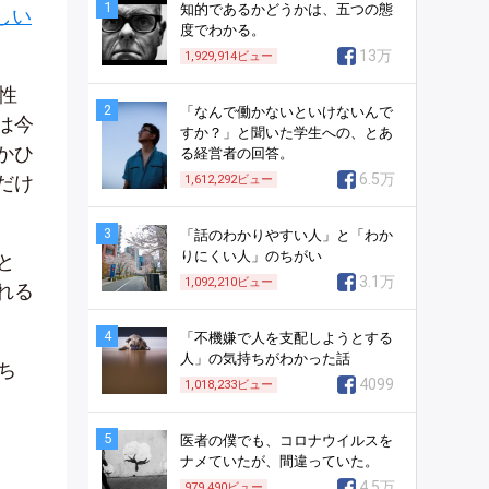
1
知的であるかどうかは、五つの態
しい
度でわかる。
13万
1,929,914
ビュー
性
2
「なんで働かないといけないんで
は今
すか？」と聞いた学生への、とあ
かひ
る経営者の回答。
6.5万
だけ
1,612,292
ビュー
3
「話のわかりやすい人」と「わか
りにくい人」のちがい
と
3.1万
1,092,210
ビュー
れる
4
「不機嫌で人を支配しようとする
人」の気持ちがわかった話
ち
4099
1,018,233
ビュー
5
医者の僕でも、コロナウイルスを
ナメていたが、間違っていた。
4.5万
979,490
ビュー