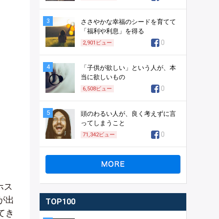
3
ささやかな幸福のシードを育てて
「福利や利息」を得る
0
2,901
ビュー
4
「子供が欲しい」という人が、本
当に欲しいもの
0
6,508
ビュー
5
頭のわるい人が、良く考えずに言
ってしまうこと
0
71,342
ビュー
ホス
が出
TOP100
てき