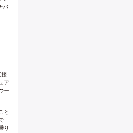
チバ
直接
ュア
つー
こと
で
乗り