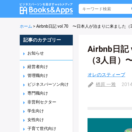
ホーム
>
Airbnb日記 vol.70 〜日本人が泊まりに来ました
記事のカテゴリー
Airbnb日
お知らせ
（3人目）
経営者向け
オレのスティーブ
管理職向け
楢原 一雅
2014
ビジネスパーソン向け
専門職向け
非営利セクター
学生向け
女性向け
子育て世代向け