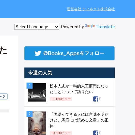
運営会社 ティネクト株式会社
Powered by
Translate
した
今週の人気
1
松本人志が一時的人工肛門になっ
たことについて語りたい
0
11,155
ビュー
2
「国語ができる人には意味不明だ
けど、馬鹿には読める文章」の正
体
0
10,850
ビュー