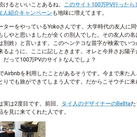
続けるといいことあるね。
このサイト100万PV行ったら
nb友人紹介キャンペーン
も地味に増えてます。
ーターをやっているYokoさんです。大学時代の友人に同
もしやと思いましたが全くの別人でした。その友人の名
は別姓）と言います。このヘンテコな苗字が検索でいつ
来るように、ここに記しときます。オレと今井さお陽子
だって100万PVのサイトなんでしょ？
イでAirbnbを利用したことがあるそうです。今まで来た人
とりでも旅ができてしまう人です。だからこそウチに来
は実は2度目です。前回、
タイ人のデザイナーのBellta
た
品を見に来てくれた人です。