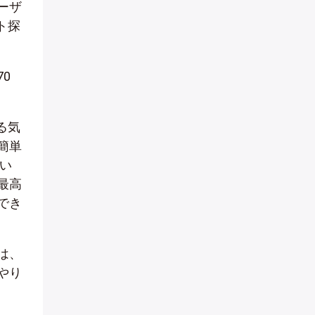
ーザ
ト探
0
る気
簡単
い
最高
でき
は、
やり