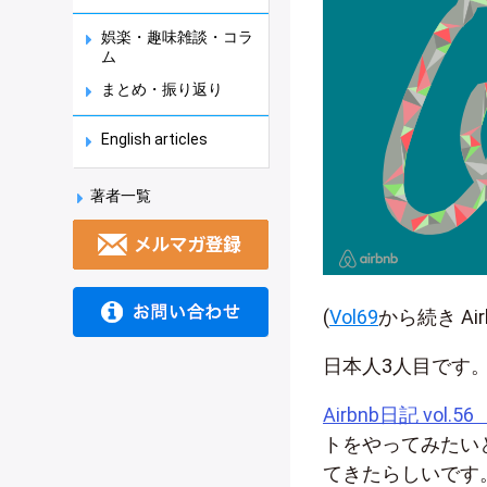
娯楽・趣味雑談・コラ
ム
まとめ・振り返り
English articles
著者一覧
(
Vol69
から続き A
日本人3人目です
Airbnb日記 vo
トをやってみたいと
てきたらしいです。