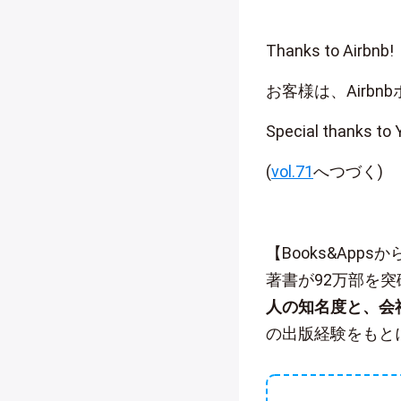
Thanks to Airbnb!
お客様は、Airb
Special thanks to 
(
vol.71
へつづく)
【Books&App
著書が92万部を
人の知名度と、会
の出版経験をもと