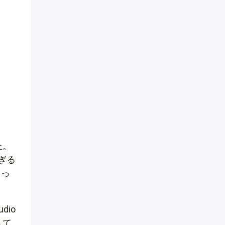
上。
ぎる
ょっ
dio
して