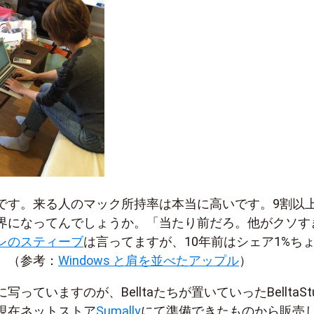
です。来る人のマック所持率は本当に高いです。9割以
界になってんでしょうか。「当たり前だろ。他がクソす
レのスティーブ
は言ってますが、10年前はシェア1%ち
。（参考：
Windows と肩を並べたアップル
）
っていますのが、Belltaたちが置いていったBelltaStu
現在ネットストア
Sumally
にて準備できたものから販売