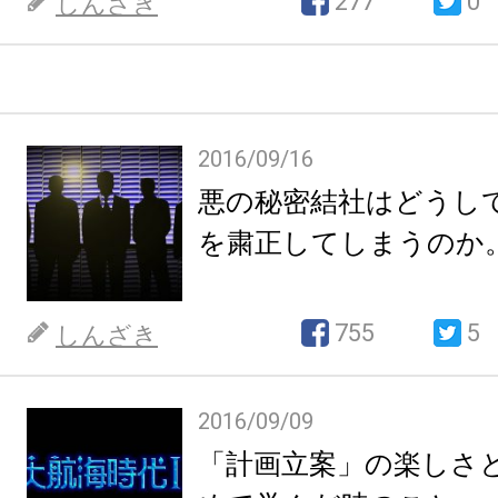
277
0
しんざき
2016/09/16
悪の秘密結社はどうし
を粛正してしまうのか
755
5
しんざき
2016/09/09
「計画立案」の楽しさ