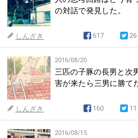
の対話で発見した。
617
26
しんざき
2016/08/20
三匹の子豚の長男と次
害が来たら三男に勝て
160
11
しんざき
2016/08/15