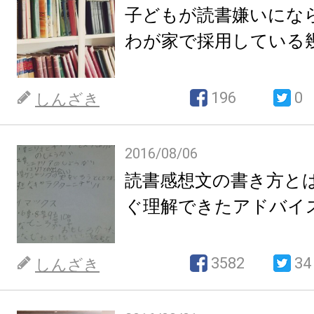
子どもが読書嫌いにな
わが家で採用している
196
0
しんざき
2016/08/06
読書感想文の書き方と
ぐ理解できたアドバイ
3582
34
しんざき