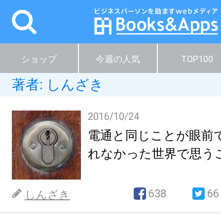
ショップ
今週の人気
TOP100
著者:
しんざき
2016/10/24
電通と同じことが眼前
れなかった世界で思う
638
66
しんざき