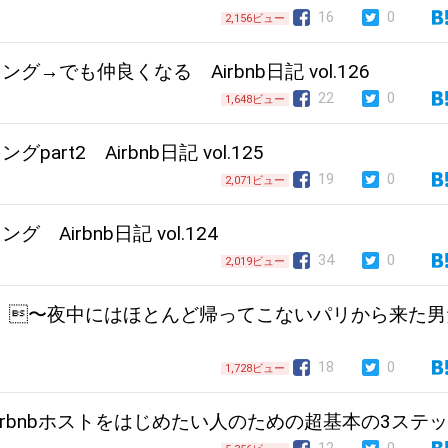
16
0
2,156ビュー
→でも仲良くなる Airbnb日記 vol.126
22
0
1,648ビュー
art2 Airbnb日記 vol.125
19
0
2,071ビュー
Airbnb日記 vol.124
34
0
2,019ビュー
ol.123 〜夜中にはほとんど帰ってこないパリから来た
18
0
1,728ビュー
irbnbホストをはじめたい人のための超基本の3ステ