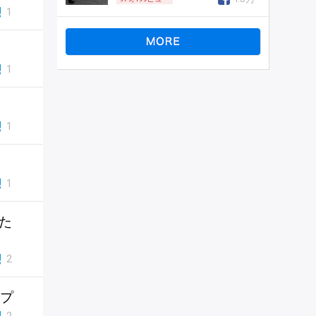
1
1
1
1
男た
2
ップ