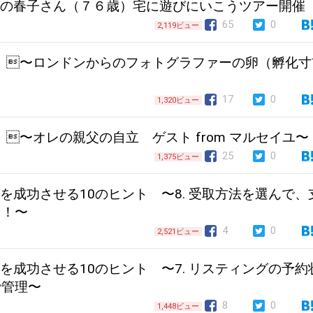
ホストの春子さん（７６歳）宅に遊びにいこうツアー開催
65
0
2,119ビュー
ol.119 〜ロンドンからのフォトグラファーの卵（孵化
17
0
1,320ビュー
l.118 〜オレの親父の自立 ゲスト from マルセイユ〜
25
0
1,375ビュー
ングを成功させる10のヒント 〜8. 受取方法を選んで、
ト！〜
4
0
2,521ビュー
ングを成功させる10のヒント 〜7. リスティングの予約
で管理〜
8
0
1,448ビュー