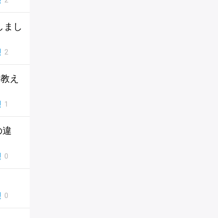
2
しまし
2
に教え
1
の違
0
0