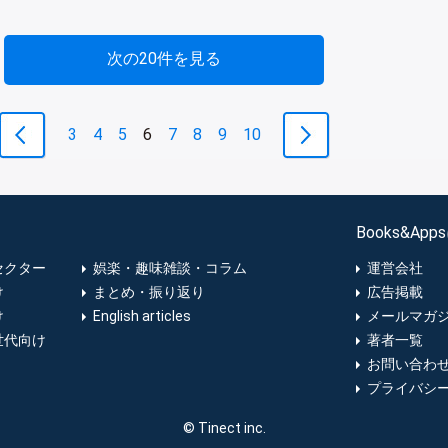
次の20件を見る
3
4
5
6
7
8
9
10
Books&Ap
セクター
娯楽・趣味雑談・コラム
運営会社
け
まとめ・振り返り
広告掲載
け
English articles
メールマガ
世代向け
著者一覧
お問い合わ
プライバシ
© Tinect inc.