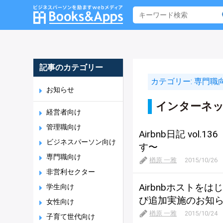
記事のカテゴリー
カテゴリー:
専門職
お知らせ
インターネッ
経営者向け
管理職向け
Airbnb日記 vol.
ビジネスパーソン向け
す〜
専門職向け
楢原 一雅
2015/10/26
非営利セクター
Airbnbホスト
学生向け
び追加実施のお知
女性向け
楢原 一雅
2015/10/24
子育て世代向け