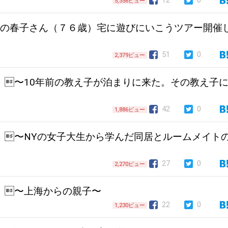
12
0
5,356ビュー
ホストの春子さん（７６歳）宅に遊びにいこうツアー開催
51
0
2,379ビュー
l.122 〜10年前の教え子が泊まりに来た。その教え子
42
0
1,886ビュー
l.121 〜NYの女子大生から学んだ同居とルームメイト
27
0
2,270ビュー
.120 〜上海からの親子〜
22
0
1,230ビュー