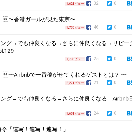
32
0
1,621ビュー
l.130 〜香港ガールが見た東京〜
46
0
1,730ビュー
キング→でも仲良くなる→さらに仲良くなる→リピー
l.129
25
0
1,735ビュー
.128 〜Airbnbで一番稼がせてくれるゲストとは？ 〜
21
0
2,271ビュー
キング→でも仲良くなる→さらに仲良くなる Airbnb
24
0
1,631ビュー
の指令「連写！連写！連写！」