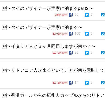
l.135 〜タイのデザイナーが実家に泊まるpart2〜
60
0
984ビュー
l.134 〜タイのデザイナーが実家に泊まる〜
100
0
1,196ビュー
l.133 〜イタリア人と３ヶ月同居しますが何か？〜
26
0
2,012ビュー
ol.132 〜リトアニア人が来るということが何を意味し
14
0
1,718ビュー
ol.131 〜香港ガールからの広州人カップルからのリト