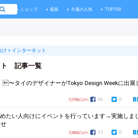
ショップ
最新
今週の人気
TOP100
向け
>
インターネット
ト 記事一覧
136 〜タイのデザイナーがTokyo Design Weekに出
66
0
1,170ビュー
をはじめたい人向けにイベントを行っています→実施しま
らせ
15
0
1,062ビュー