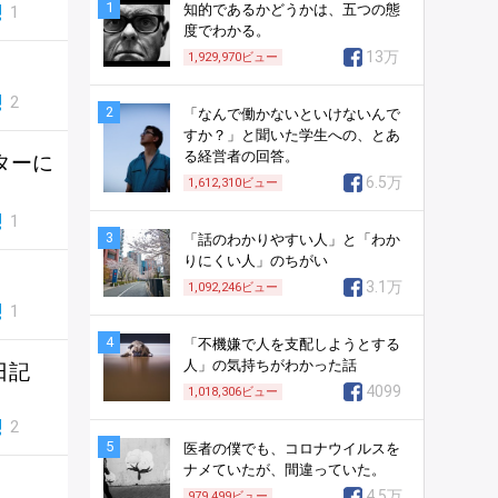
1
知的であるかどうかは、五つの態
1
度でわかる。
13万
1,929,970
ビュー
2
2
「なんで働かないといけないんで
すか？」と聞いた学生への、とあ
る経営者の回答。
ターに
6.5万
1,612,310
ビュー
1
3
「話のわかりやすい人」と「わか
りにくい人」のちがい
3.1万
1,092,246
ビュー
1
4
「不機嫌で人を支配しようとする
人」の気持ちがわかった話
日記
4099
1,018,306
ビュー
2
5
医者の僕でも、コロナウイルスを
ナメていたが、間違っていた。
4.5万
979,499
ビュー