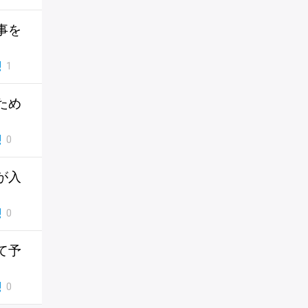
事を
1
ため
0
が入
0
て予
0