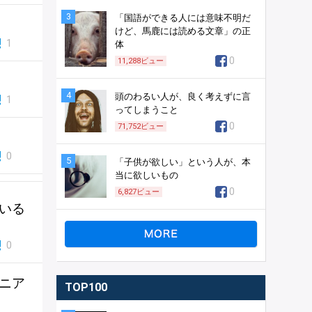
3
「国語ができる人には意味不明だ
けど、馬鹿には読める文章」の正
1
体
0
11,288
ビュー
4
頭のわるい人が、良く考えずに言
1
ってしまうこと
0
71,752
ビュー
0
5
「子供が欲しい」という人が、本
当に欲しいもの
0
6,827
ビュー
ている
0
アニア
TOP100