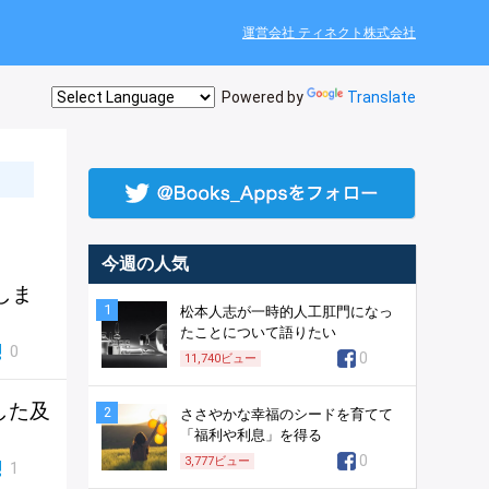
運営会社 ティネクト株式会社
Powered by
Translate
今週の人気
展しま
1
松本人志が一時的人工肛門になっ
たことについて語りたい
0
0
11,740
ビュー
した及
2
ささやかな幸福のシードを育てて
「福利や利息」を得る
0
3,777
ビュー
1