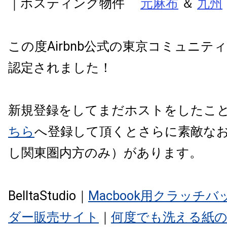
｜ホスティング物件
元麻布
＆
九州
この度Airbnb公式の東京コミュニテ
認定されました！
新規登録をしてまだホストをしたこ
ちら
へ登録して頂くとさらに素敵な
し関東圏内方のみ）があります。
BelltaStudio｜
Macbook用クラッチ
ダー販売サイト
｜
何度でも洗える紙