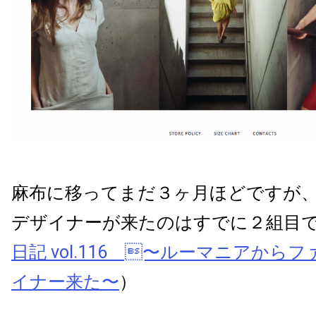
麻布に移ってまだ３ヶ月ほどですが
デザイナーが来たのはすでに２組目
日記 vol.116 〜ルーマニアから
イナー来た〜
）