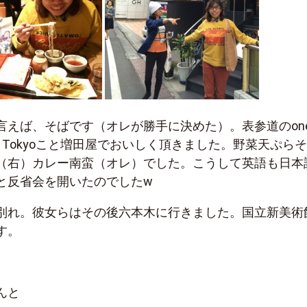
えば、そばです（オレが勝手に決めた）。表参道のone 
baya in Tokyoこと増田屋でおいしく頂きました。野菜天ぷら
（右）カレー南蛮（オレ）でした。こうして英語も日本
と反省会を開いたのでしたw
別れ。彼女らはその後六本木に行きました。国立新美術
す。
んと