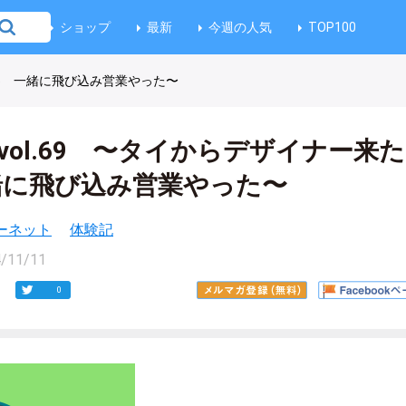
ショップ
最新
今週の人気
TOP100
art5 一緒に飛び込み営業やった〜
記 vol.69 〜タイからデザイナー来た
一緒に飛び込み営業やった〜
ーネット
体験記
/11/11
0