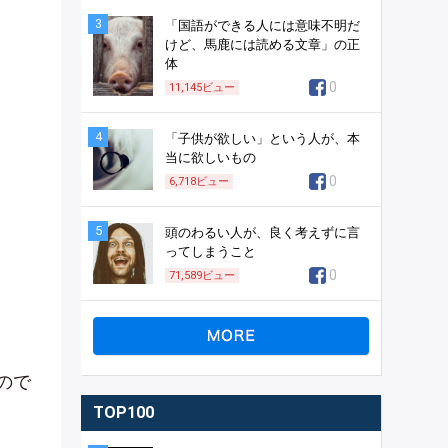
3
「国語ができる人には意味不明だ
けど、馬鹿には読める文章」の正
体
0
11,145
ビュー
4
「子供が欲しい」という人が、本
当に欲しいもの
0
6,718
ビュー
5
頭のわるい人が、良く考えずに言
ってしまうこと
0
71,589
ビュー
ので
TOP100