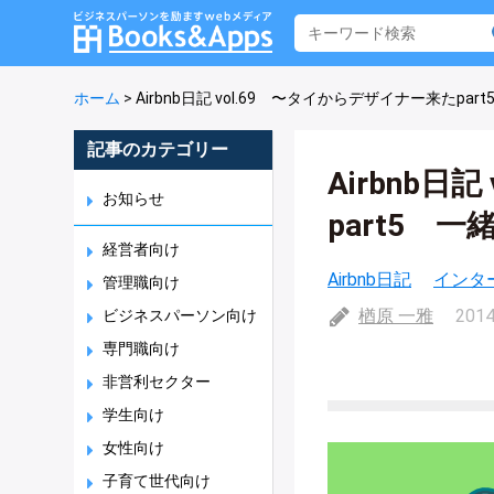
ホーム
>
Airbnb日記 vol.69 〜タイからデザイナー来たp
記事のカテゴリー
Airbnb日
お知らせ
part5 
経営者向け
Airbnb日記
インタ
管理職向け
楢原 一雅
2014
ビジネスパーソン向け
専門職向け
非営利セクター
学生向け
女性向け
子育て世代向け