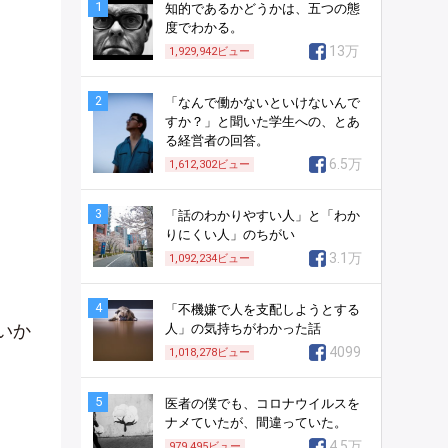
1
知的であるかどうかは、五つの態
度でわかる。
13万
1,929,942
ビュー
2
「なんで働かないといけないんで
すか？」と聞いた学生への、とあ
る経営者の回答。
6.5万
1,612,302
ビュー
3
「話のわかりやすい人」と「わか
りにくい人」のちがい
3.1万
1,092,234
ビュー
4
「不機嫌で人を支配しようとする
いか
人」の気持ちがわかった話
4099
1,018,278
ビュー
5
医者の僕でも、コロナウイルスを
ナメていたが、間違っていた。
4.5万
979,495
ビュー