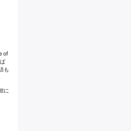
of
そば
語も
館に