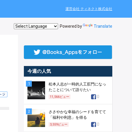
運営会社 ティネクト株式会社
Powered by
Translate
今週の人気
1
松本人志が一時的人工肛門になっ
たことについて語りたい
0
11,566
ビュー
2
ささやかな幸福のシードを育てて
「福利や利息」を得る
0
3,559
ビュー