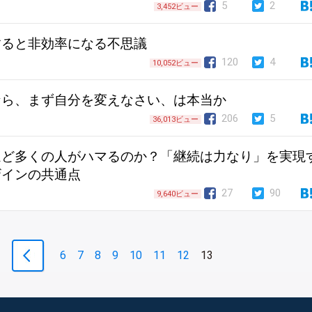
5
2
3,452ビュー
すると非効率になる不思議
120
4
10,052ビュー
なら、まず自分を変えなさい、は本当か
206
5
36,013ビュー
ほど多くの人がハマるのか？「継続は力なり」を実現
ザインの共通点
27
90
9,640ビュー
6
7
8
9
10
11
12
13