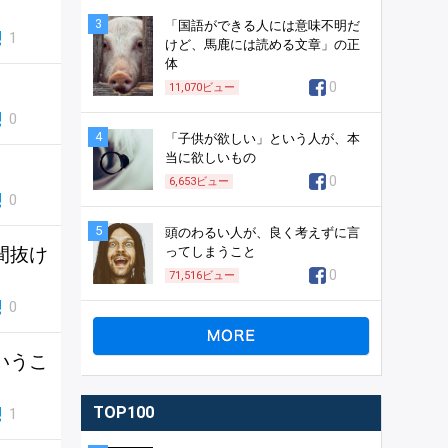
3
「国語ができる人には意味不明だ
1
けど、馬鹿には読める文章」の正
体
0
11,070
ビュー
0
4
「子供が欲しい」という人が、本
当に欲しいもの
0
6,653
ビュー
0
5
頭のわるい人が、良く考えずに言
間抜け
ってしまうこと
0
71,516
ビュー
0
いうこ
TOP100
1