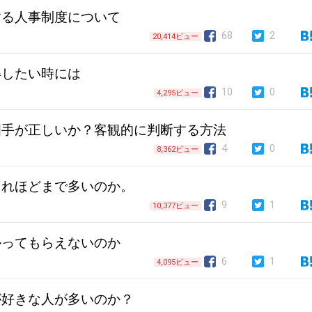
する人事制度について
68
2
20,414ビュー
得したい時には
10
0
4,295ビュー
相手が正しいか？客観的に判断する方法
4
0
8,362ビュー
これほどまで多いのか。
9
1
10,377ビュー
かってもらえないのか
6
1
4,095ビュー
が好きな人が多いのか？