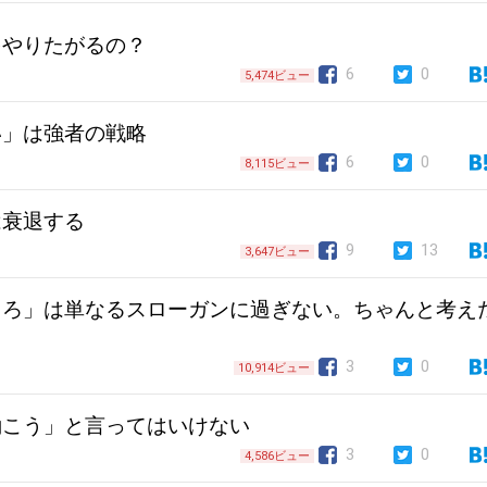
をやりたがるの？
6
0
5,474ビュー
い」は強者の戦略
6
0
8,115ビュー
は衰退する
9
13
3,647ビュー
しろ」は単なるスローガンに過ぎない。ちゃんと考え
3
0
10,914ビュー
働こう」と言ってはいけない
3
0
4,586ビュー