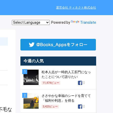
運営会社 ティネクト株式会社
Powered by
Translate
今週の人気
1
松本人志が一時的人工肛門になっ
たことについて語りたい
0
11,474
ビュー
2
ささやかな幸福のシードを育てて
「福利や利息」を得る
0
3,425
ビュー
不毛な