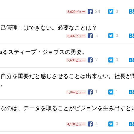
。
24
3
3,629ビュー
自己管理」はできない。必要なことは？
5
0
5,402ビュー
isるスティーブ・ジョブスの勇姿。
7
0
2,635ビュー
に自分を重要だと感じさせることは出来ない。社長が
る。
1
1
5,347ビュー
要なのは、データを取ることがビジョンを生み出すと
4
0
4,131ビュー