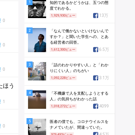
1
知的であるかどうかは、五つの態
度でわかる。
13万
1,929,930
ビュー
0
2
「なんで働かないといけないんで
すか？」と聞いた学生への、とあ
る経営者の回答。
0
6.5万
1,612,300
ビュー
3
「話のわかりやすい人」と「わか
0
りにくい人」のちがい
3.1万
1,092,228
ビュー
たほう
4
「不機嫌で人を支配しようとする
人」の気持ちがわかった話
1
4099
1,018,272
ビュー
5
医者の僕でも、コロナウイルスを
0
ナメていたが、間違っていた。
4.5万
979,493
ビュー