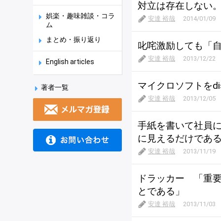
対立は存在しない
娯楽・趣味雑談・コラ
安達 裕哉
2014/01/09
ム
まとめ・振り返り
叱咤激励しても「
安達 裕哉
2013/12/22
English articles
マイクロソフトをd
著者一覧
安達 裕哉
2013/12/05
手紙を書いて社員
に見えるだけであ
安達 裕哉
2013/11/19
ドラッカー 「重
とである」
安達 裕哉
2013/11/03