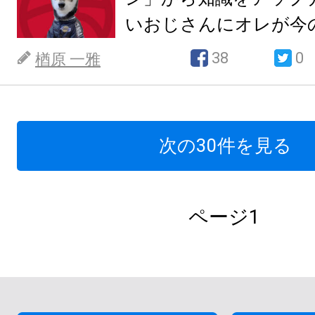
いおじさんにオレが今の
詳しく教えてあげる
38
0
楢原 一雅
次の30件を見る
ページ1