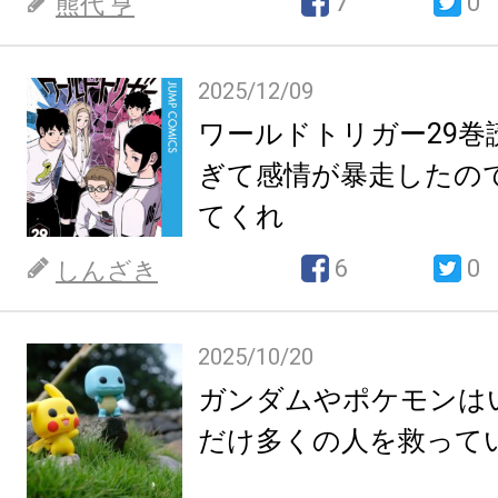
7
0
熊代 亨
2025/12/09
ワールドトリガー29巻
ぎて感情が暴走したの
てくれ
6
0
しんざき
2025/10/20
ガンダムやポケモンは
だけ多くの人を救って