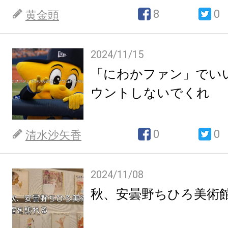
8
0
黄金頭
2024/11/15
「にわかファン」でい
ウントしないでくれ
0
0
清水沙矢香
2024/11/08
秋、安曇野ちひろ美術