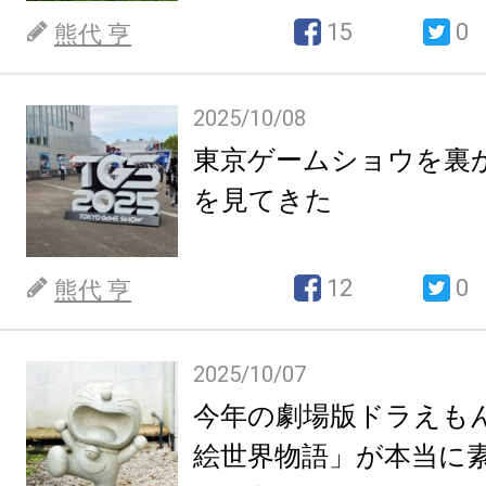
15
0
熊代 亨
2025/10/08
東京ゲームショウを裏
を見てきた
12
0
熊代 亨
2025/10/07
今年の劇場版ドラえも
絵世界物語」が本当に