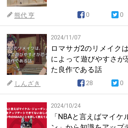
0
0
熊代 亨
2024/11/07
ロマサガ2のリメイク
によって遊びやすさが
た良作である話
28
0
しんざき
2024/10/24
「NBAと言えばマイケ
ン」から知識をアップ