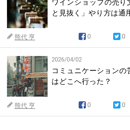
ワインショップの売り
と見抜く」やり方は通
0
0
熊代 亨
2026/04/02
コミュニケーションの
はどこへ行った？
0
0
熊代 亨