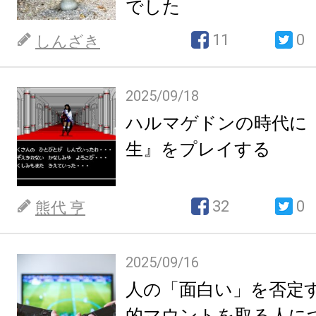
でした
11
0
しんざき
2025/09/18
ハルマゲドンの時代に
生』をプレイする
32
0
熊代 亨
2025/09/16
人の「面白い」を否定
的マウントを取る人に