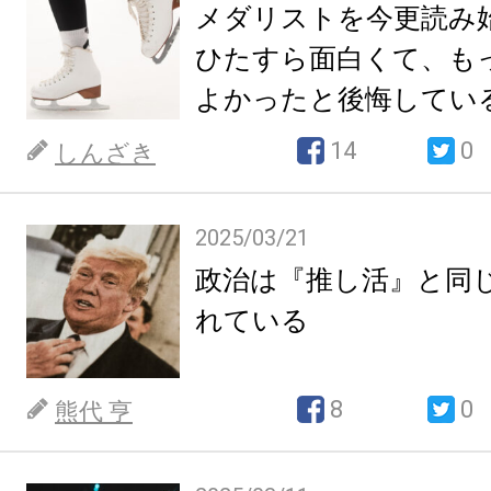
メダリストを今更読み
ひたすら面白くて、も
よかったと後悔してい
14
0
しんざき
2025/03/21
政治は『推し活』と同
れている
8
0
熊代 亨