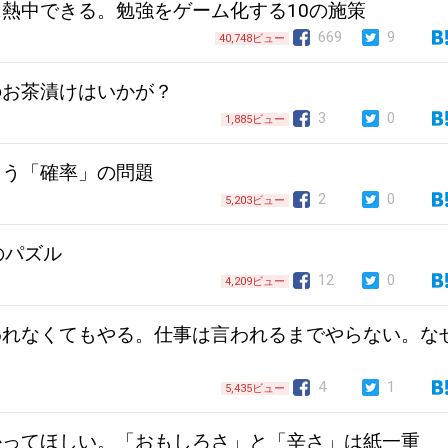
熱中できる。勉強をゲーム化する10の施策
669
9
40,748ビュー
のお茶漬けはいかが？
3
0
1,885ビュー
まう「確率」の問題
2
0
5,203ビュー
のパズル
12
0
4,209ビュー
われなくてもやる。仕事は言われるまでやらない。な
4
1
5,435ビュー
かってほしい。「おもしろさ」と「辛さ」は紙一重