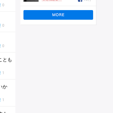
0
0
0
ことも
1
いか
1