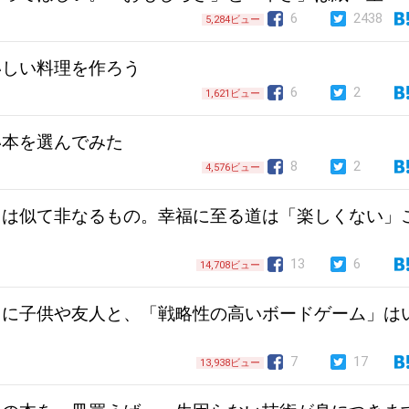
6
2438
5,284ビュー
いしい料理を作ろう
6
2
1,621ビュー
い本を選んでみた
8
2
4,576ビュー
」は似て非なるもの。幸福に至る道は「楽しくない」
13
6
14,708ビュー
クに子供や友人と、「戦略性の高いボードゲーム」は
7
17
13,938ビュー