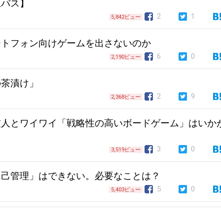
上バス】
2
1
5,842ビュー
ートフォン向けゲームを出さないのか
6
0
2,190ビュー
の茶漬け」
2
9
2,368ビュー
友人とワイワイ「戦略性の高いボードゲーム」はいか
3
0
3,519ビュー
自己管理」はできない。必要なことは？
5
0
5,403ビュー