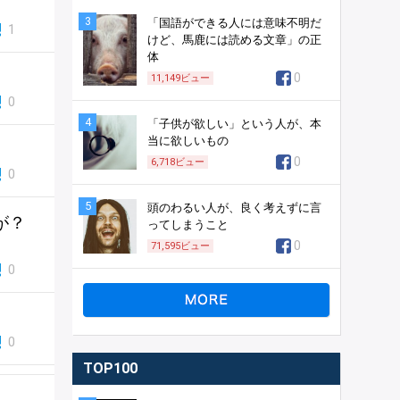
3
「国語ができる人には意味不明だ
1
けど、馬鹿には読める文章」の正
体
0
11,149
ビュー
0
4
「子供が欲しい」という人が、本
当に欲しいもの
0
6,718
ビュー
0
5
頭のわるい人が、良く考えずに言
が？
ってしまうこと
0
71,595
ビュー
0
0
TOP100