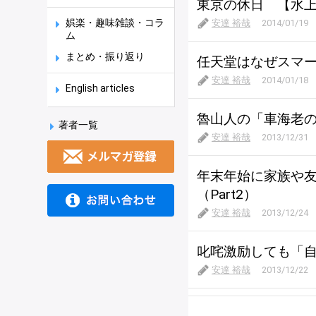
東京の休日 【水
娯楽・趣味雑談・コラ
安達 裕哉
2014/01/19
ム
まとめ・振り返り
任天堂はなぜスマ
安達 裕哉
2014/01/18
English articles
魯山人の「車海老
著者一覧
安達 裕哉
2013/12/31
年末年始に家族や
（Part2）
安達 裕哉
2013/12/24
叱咤激励しても「
安達 裕哉
2013/12/22