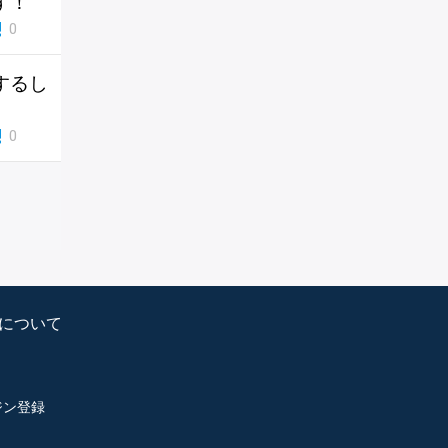
す！
0
するし
0
psについて
ジン登録