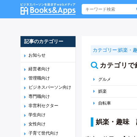
記事のカテゴリー
カテゴリー:
娯楽・
お知らせ
カテゴリで
経営者向け
管理職向け
グルメ
ビジネスパーソン向け
娯楽
専門職向け
自転車
非営利セクター
学生向け
娯楽・趣味 
女性向け
子育て世代向け