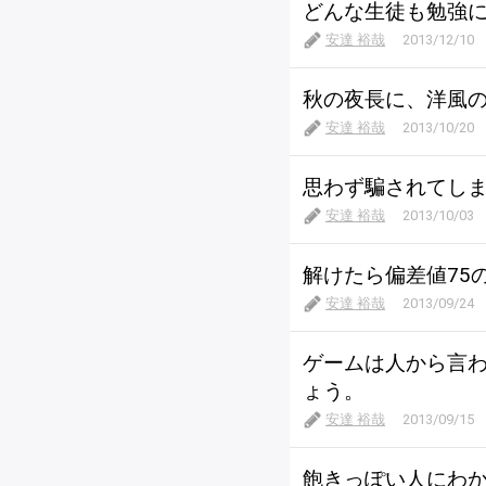
どんな生徒も勉強に
安達 裕哉
2013/12/10
秋の夜長に、洋風
安達 裕哉
2013/10/20
思わず騙されてし
安達 裕哉
2013/10/03
解けたら偏差値75
安達 裕哉
2013/09/24
ゲームは人から言
ょう。
安達 裕哉
2013/09/15
飽きっぽい人にわ