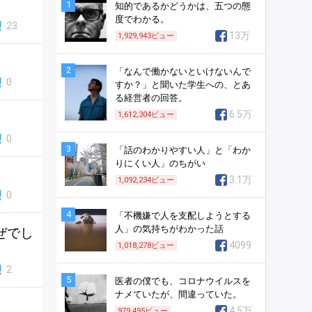
1
知的であるかどうかは、五つの態
度でわかる。
23
13万
1,929,943
ビュー
2
「なんで働かないといけないんで
0
すか？」と聞いた学生への、とあ
る経営者の回答。
6.5万
1,612,304
ビュー
0
3
「話のわかりやすい人」と「わか
りにくい人」のちがい
3.1万
1,092,234
ビュー
0
4
「不機嫌で人を支配しようとする
人」の気持ちがわかった話
ぜでし
4099
1,018,278
ビュー
2
5
医者の僕でも、コロナウイルスを
ナメていたが、間違っていた。
4.5万
979,495
ビュー