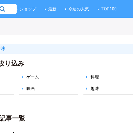
ショップ
最新
今週の人気
TOP100
趣味
絞り込み
ゲーム
料理
映画
趣味
記事一覧