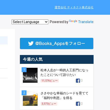
運営会社 ティネクト株式会社
Powered by
Translate
今週の人気
1
松本人志が一時的人工肛門になっ
たことについて語りたい
0
11,576
ビュー
2
ささやかな幸福のシードを育てて
「福利や利息」を得る
0
3,573
ビュー