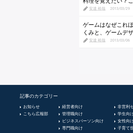
料理を覚えたい？
安達 裕哉
2013/03/29
ゲームはなぜこれ
くみと、ゲームデ
安達 裕哉
2013/03/06
記事のカテゴリー
お知らせ
経営者向け
非営利
こちら広報部
管理職向け
学生向
ビジネスパーソン向け
女性向
専門職向け
子育て