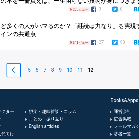
この本を一冊買えば、一生困らない技術が身につきま
3
0
6,285ビュー
ほど多くの人がハマるのか？「継続は力なり」を実現
ザインの共通点
27
90
9,641ビュー
5
6
7
8
9
10
11
12
Books&Ap
セクター
娯楽・趣味雑談・コラム
運営会社
け
まとめ・振り返り
広告掲載
け
English articles
メールマガ
世代向け
著者一覧