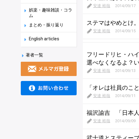
安達 裕哉
2014/09/17
娯楽・趣味雑談・コラ
ム
ステマはやめとけ
まとめ・振り返り
安達 裕哉
2014/09/15
English articles
フリードリヒ・ハ
著者一覧
選べなくなるよ？
安達 裕哉
2014/09/13
「オレは社員のこ
安達 裕哉
2014/09/11
福沢諭吉 「日本
安達 裕哉
2014/09/09
武士道とスティー