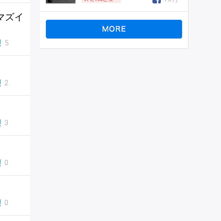
マズイ
5
2
3
0
0