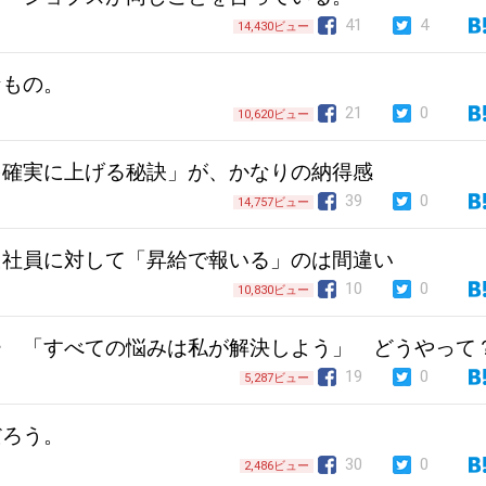
41
4
14,430ビュー
なもの。
21
0
10,620ビュー
を確実に上げる秘訣」が、かなりの納得感
39
0
14,757ビュー
た社員に対して「昇給で報いる」のは間違い
10
0
10,830ビュー
ー 「すべての悩みは私が解決しよう」 どうやって
19
0
5,287ビュー
だろう。
30
0
2,486ビュー