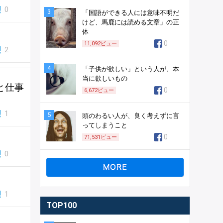
0
3
「国語ができる人には意味不明だ
けど、馬鹿には読める文章」の正
体
0
11,092
ビュー
2
4
「子供が欲しい」という人が、本
当に欲しいもの
と仕事
0
6,672
ビュー
1
5
頭のわるい人が、良く考えずに言
ってしまうこと
0
71,531
ビュー
0
1
TOP100