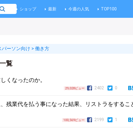
ショップ
最新
今週の人気
TOP100
スパーソン向け
>
働き方
一覧
忙しくなったのか。
2402
0
29,028ビュー
止、残業代を払う事になった結果、リストラをするこ
2199
1
100,569ビュー