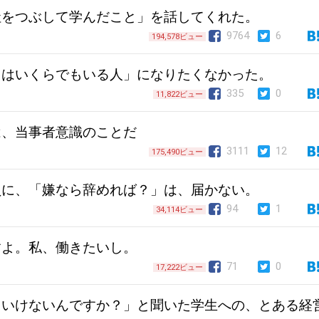
社をつぶして学んだこと」を話してくれた。
9764
6
194,578ビュー
えはいくらでもいる人」になりたくなかった。
335
0
11,822ビュー
は、当事者意識のことだ
3111
12
175,490ビュー
員に、「嫌なら辞めれば？」は、届かない。
94
1
34,114ビュー
すよ。私、働きたいし。
71
0
17,222ビュー
といけないんですか？」と聞いた学生への、とある経