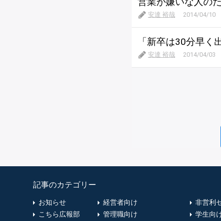
営業が嫌いな人の
安達 裕哉
2014/04/10
「新卒は30分早く
安達 裕哉
2014/04/03
記事のカテゴリー
お知らせ
経営者向け
非営利
こちら広報部
管理職向け
学生向