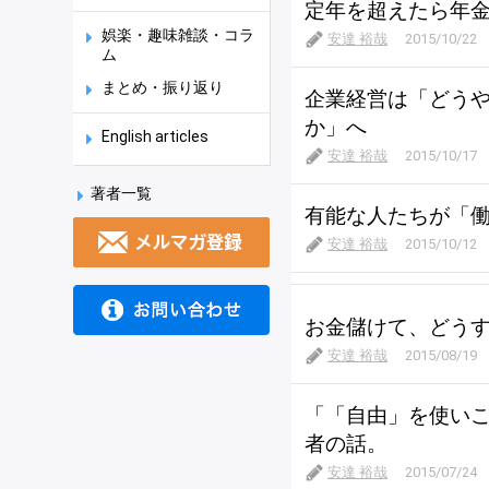
定年を超えたら年
娯楽・趣味雑談・コラ
安達 裕哉
2015/10/22
ム
まとめ・振り返り
企業経営は「どう
か」へ
English articles
安達 裕哉
2015/10/17
著者一覧
有能な人たちが「
安達 裕哉
2015/10/12
お金儲けて、どう
安達 裕哉
2015/08/19
「「自由」を使い
者の話。
安達 裕哉
2015/07/24