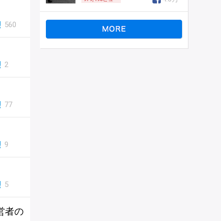
560
2
77
9
5
営者の