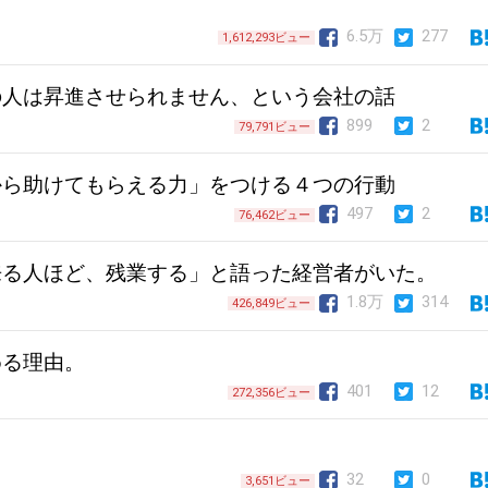
6.5万
277
1,612,293ビュー
の人は昇進させられません、という会社の話
899
2
79,791ビュー
から助けてもらえる力」をつける４つの行動
497
2
76,462ビュー
来る人ほど、残業する」と語った経営者がいた。
1.8万
314
426,849ビュー
める理由。
401
12
272,356ビュー
32
0
3,651ビュー