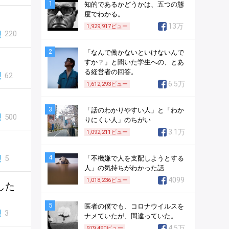
1
知的であるかどうかは、五つの態
度でわかる。
13万
1,929,917
ビュー
220
2
「なんで働かないといけないんで
すか？」と聞いた学生への、とあ
る経営者の回答。
62
6.5万
1,612,293
ビュー
3
「話のわかりやすい人」と「わか
500
りにくい人」のちがい
3.1万
1,092,211
ビュー
4
5
「不機嫌で人を支配しようとする
人」の気持ちがわかった話
4099
1,018,236
ビュー
した
5
医者の僕でも、コロナウイルスを
3
ナメていたが、間違っていた。
4.5万
979,490
ビュー