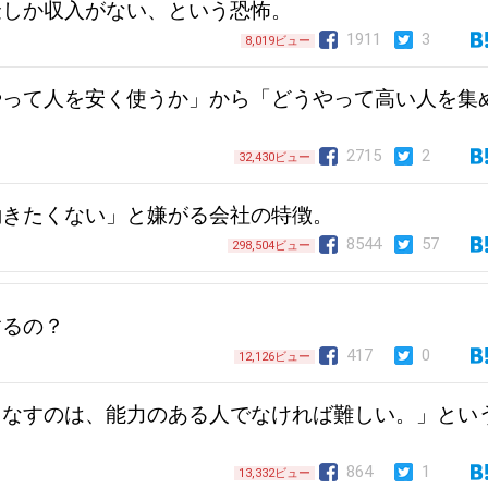
金しか収入がない、という恐怖。
1911
3
8,019ビュー
やって人を安く使うか」から「どうやって高い人を集
2715
2
32,430ビュー
働きたくない」と嫌がる会社の特徴。
8544
57
298,504ビュー
するの？
417
0
12,126ビュー
こなすのは、能力のある人でなければ難しい。」とい
864
1
13,332ビュー