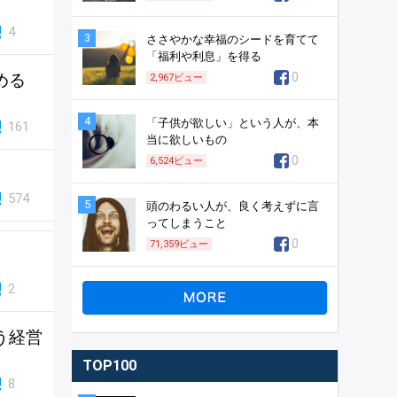
4
3
ささやかな幸福のシードを育てて
「福利や利息」を得る
める
0
2,967
ビュー
4
「子供が欲しい」という人が、本
161
当に欲しいもの
0
6,524
ビュー
574
5
頭のわるい人が、良く考えずに言
ってしまうこと
0
71,359
ビュー
2
う経営
TOP100
8