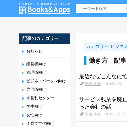
記事のカテゴリー
カテゴリー:
ビジネ
お知らせ
働き方 記事
経営者向け
管理職向け
最近なぜこんなに
ビジネスパーソン向け
安達 裕哉
2015/11/21
専門職向け
非営利セクター
サービス残業を廃
った会社の話。
学生向け
安達 裕哉
2015/11/17
女性向け
子育て世代向け