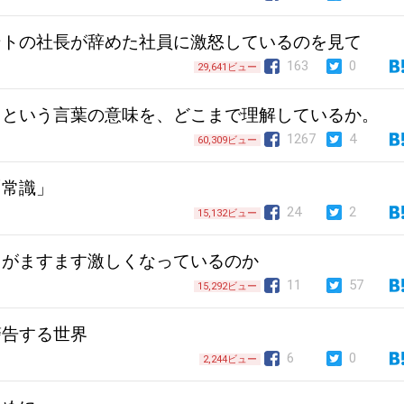
ントの社長が辞めた社員に激怒しているのを見て
163
0
29,641ビュー
」という言葉の意味を、どこまで理解しているか。
1267
4
60,309ビュー
「常識」
24
2
15,132ビュー
」がますます激しくなっているのか
11
57
15,292ビュー
警告する世界
6
0
2,244ビュー