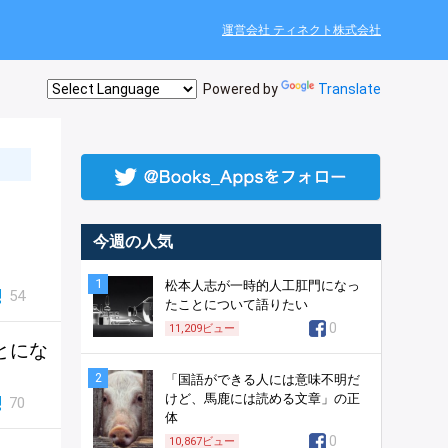
運営会社 ティネクト株式会社
Powered by
Translate
今週の人気
1
松本人志が一時的人工肛門になっ
54
たことについて語りたい
0
11,209
ビュー
とにな
2
「国語ができる人には意味不明だ
けど、馬鹿には読める文章」の正
70
体
0
10,867
ビュー