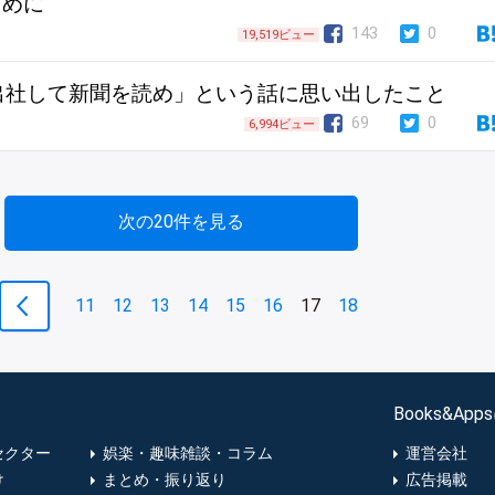
ために
143
0
19,519ビュー
出社して新聞を読め」という話に思い出したこと
69
0
6,994ビュー
次の20件を見る
11
12
13
14
15
16
17
18
Books&Ap
セクター
娯楽・趣味雑談・コラム
運営会社
け
まとめ・振り返り
広告掲載