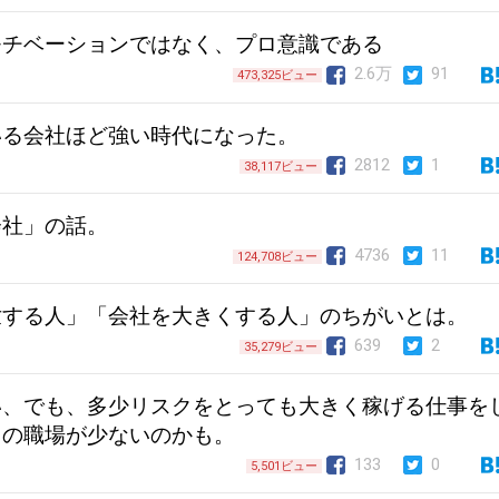
モチベーションではなく、プロ意識である
2.6万
91
473,325ビュー
いる会社ほど強い時代になった。
2812
1
38,117ビュー
会社」の話。
4736
11
124,708ビュー
世する人」「会社を大きくする人」のちがいとは。
639
2
35,279ビュー
い、でも、多少リスクをとっても大きく稼げる仕事を
きの職場が少ないのかも。
133
0
5,501ビュー