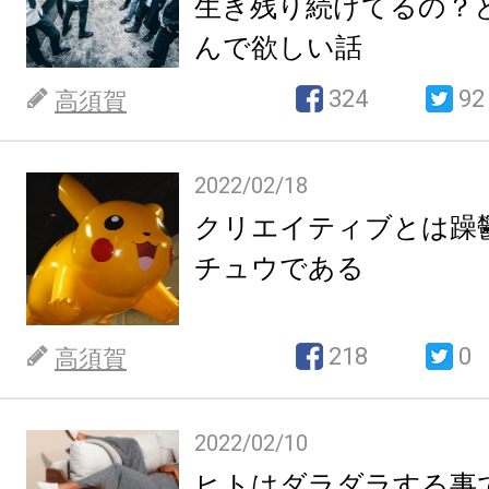
生き残り続けてるの？
んで欲しい話
324
92
高須賀
2022/02/18
クリエイティブとは躁
チュウである
218
0
高須賀
2022/02/10
ヒトはダラダラする事