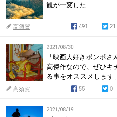
観が一変した
491
21
高須賀
2021/08/30
「映画大好きポンポさ
高傑作なので、ぜひキ
る事をオススメします
55
0
高須賀
2021/08/19