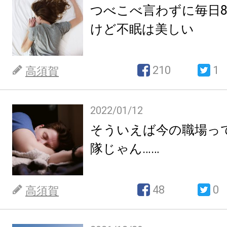
つべこべ言わずに毎日
けど不眠は美しい
210
1
高須賀
2022/01/12
そういえば今の職場っ
隊じゃん……
48
0
高須賀