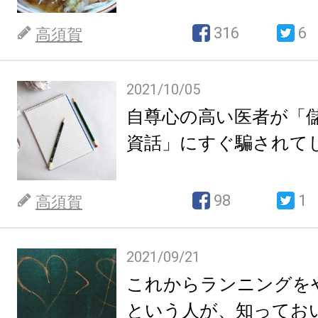
316
6
高須賀
2021/10/05
自尊心の高い医者が「
資話」にすぐ騙されて
98
1
高須賀
2021/09/21
これからランニングを
という人が、知ってお