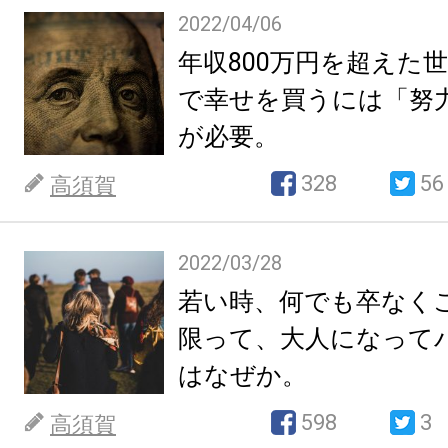
2022/04/06
年収800万円を超えた
で幸せを買うには「努
が必要。
328
56
高須賀
2022/03/28
若い時、何でも卒なく
限って、大人になって
はなぜか。
598
3
高須賀