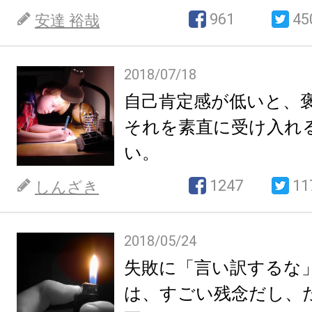
961
45
安達 裕哉
2018/07/18
自己肯定感が低いと、
それを素直に受け入れ
い。
1247
11
しんざき
2018/05/24
失敗に「言い訳するな
は、すごい残念だし、