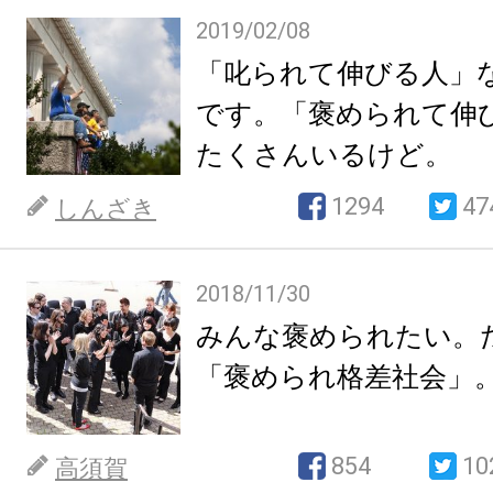
2019/02/08
「叱られて伸びる人」
です。「褒められて伸
たくさんいるけど。
1294
47
しんざき
2018/11/30
みんな褒められたい。
「褒められ格差社会」
854
10
高須賀