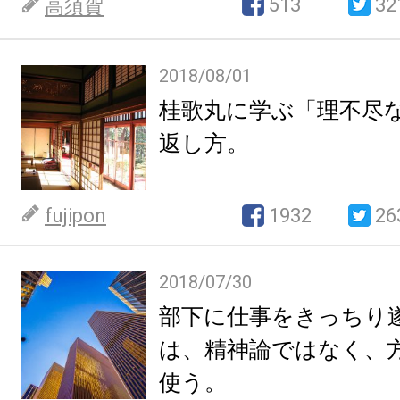
513
32
高須賀
2018/08/01
桂歌丸に学ぶ「理不尽
返し方。
fujipon
1932
26
2018/07/30
部下に仕事をきっちり
は、精神論ではなく、
使う。