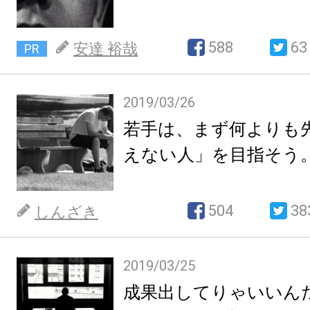
588
63
安達 裕哉
PR
2019/03/26
若手は、まず何よりも
えない人」を目指そう
504
38
しんざき
2019/03/25
成果出してりゃいいん