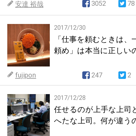
3052
78
安達 裕哉
2017/12/30
「仕事を頼むときは、
頼め」は本当に正しい
fujipon
247
2
2017/12/28
任せるのが上手な上司
へたな上司。何が違う