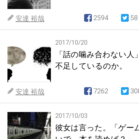
2594
58
安達 裕哉
2017/10/20
「話の噛み合わない人
不足しているのか。
7262
30
安達 裕哉
2017/10/03
彼女は言った。「ゲー