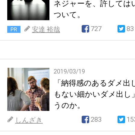
ネジャーを、許しては
ついて。
727
83
安達 裕哉
PR
2019/03/19
「納得感のあるダメ出
もない細かいダメ出し
うのか。
283
15
しんざき