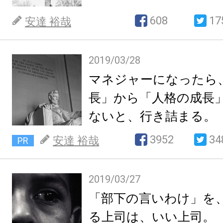
608
17
安達 裕哉
2019/03/28
マネジャーになったら
長」から「人格の成長
ないと、行き詰まる。
3952
34
安達 裕哉
PR
2019/03/27
「部下の言いわけ」を
る上司は、いい上司。