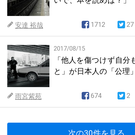
いで、本を読めば？」
1712
27
安達 裕哉
2017/08/15
「他人を傷つけず自分
と」が日本人の「公理
674
2
雨宮紫苑
次の30件を見る