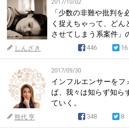
2017/10/02
「少数の非難や批判を
く捉えちゃって、どん
させてしまう系案件」
446
16
しんざき
2017/09/30
インフルエンサーをフ
ば、我々は知らず知ら
ていく。
348
8
熊代 亨