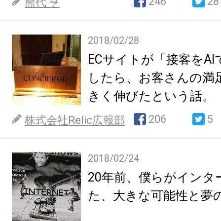
246
28
熊代 亨
2018/02/28
ECサイトが「接客をA
したら、お客さんの満
きく伸びたという話。
206
5
株式会社Relic広報部
2018/02/24
20年前、僕らがインタ
た、大きな可能性と夢