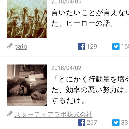
2018/04/05
言いたいことが言えな
た、ヒーローの話。
pato
129
16
2018/04/02
「とにかく行動量を増
た、効率の悪い努力は
するだけ。
スターティアラボ株式会社
257
33