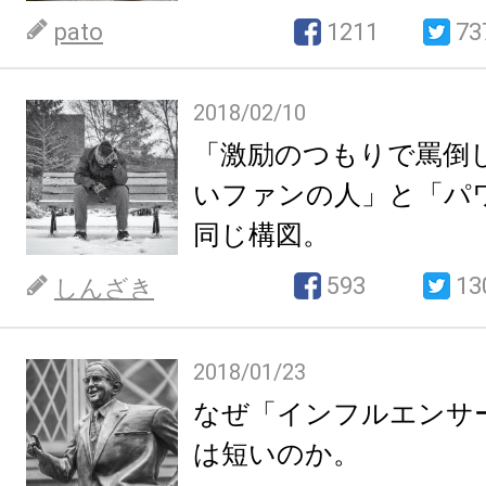
pato
1211
73
2018/02/10
「激励のつもりで罵倒
いファンの人」と「パ
同じ構図。
593
13
しんざき
2018/01/23
なぜ「インフルエンサ
は短いのか。