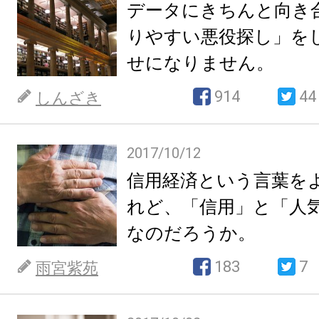
データにきちんと向き
りやすい悪役探し」を
せになりません。
914
44
しんざき
2017/10/12
信用経済という言葉を
れど、「信用」と「人
なのだろうか。
183
7
雨宮紫苑