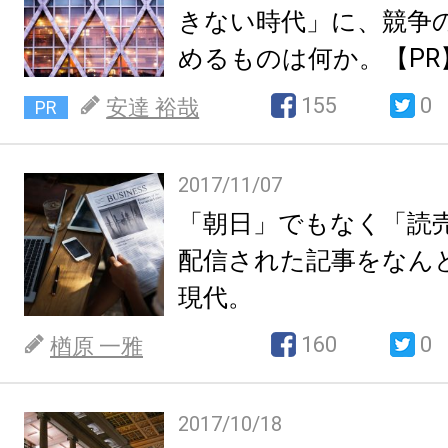
きない時代」に、競争
めるものは何か。【PR
155
0
安達 裕哉
PR
2017/11/07
「朝日」でもなく「読
配信された記事をなん
現代。
160
0
楢原 一雅
2017/10/18