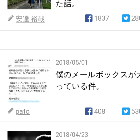
た話。
1837
28
安達 裕哉
2018/05/01
僕のメールボックスが
っている件。
pato
408
53
2018/04/23