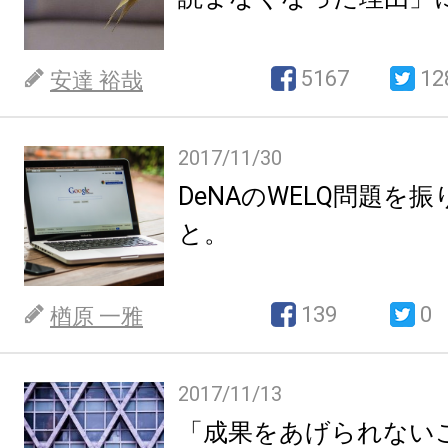
5167
12
安達 裕哉
2017/11/30
DeNAのWELQ問題を
と。
139
0
楢原 一雅
2017/11/13
「成果をあげられない