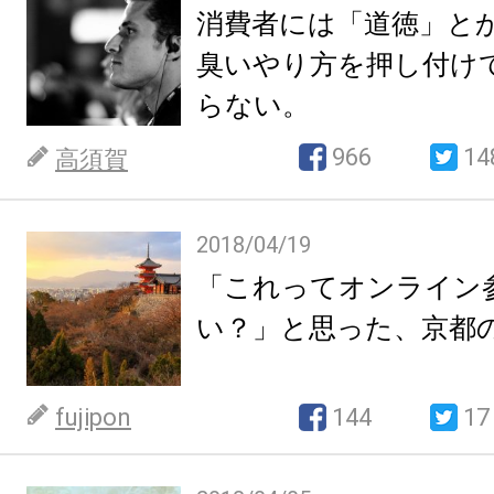
消費者には「道徳」と
臭いやり方を押し付け
らない。
966
14
高須賀
2018/04/19
「これってオンライン
い？」と思った、京都
fujipon
144
17