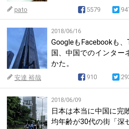
pato
5579
94
2018/06/16
GoogleもFacebookも、
国、中国でのインター
かた。
910
29
安達 裕哉
2018/06/09
日本は本当に中国に完
均年齢が30代の街「深