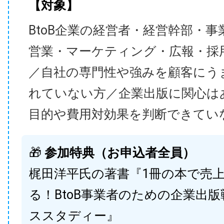
【対象】
BtoB企業の経営者・経営幹部・事
営業・マーケティング・広報・採
／自社の専門性や強みを顧客にう
れていない方／企業出版に関心は
目的や費用対効果を判断できてい
🎁
参加特典（お申込者全員）
梶田洋平氏の著書『1冊の本で売
る！BtoB事業者のための企業出
ススタディー』