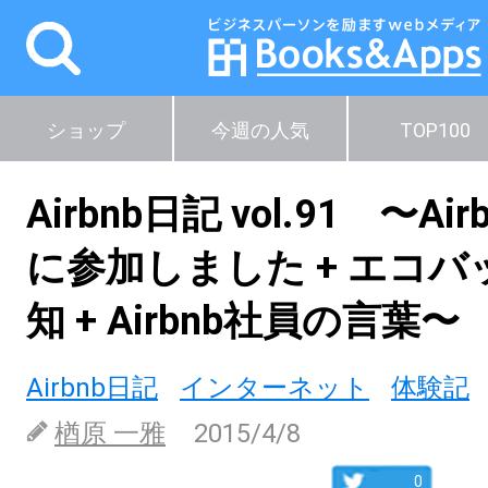
ショップ
今週の人気
TOP100
Airbnb日記 vol.91 〜Ai
に参加しました + エコ
知 + Airbnb社員の言葉〜
Airbnb日記
インターネット
体験記
楢原 一雅
2015/4/8
0