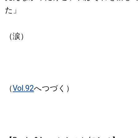
た」
（涙）
（
Vol.92
へつづく）