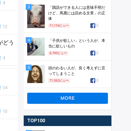
4
3
「国語ができる人には意味不明だ
けど、馬鹿には読める文章」の正
体
0
11,116
ビュー
12
4
「子供が欲しい」という人が、本
がどう
当に欲しいもの
0
6,700
ビュー
4
5
頭のわるい人が、良く考えずに言
ってしまうこと
0
71,562
ビュー
34
10
TOP100