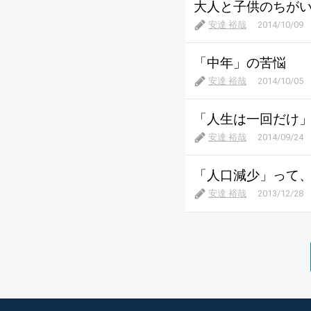
大人と子供のちが
安達 裕哉
2014/10/09
「中年」の苦悩
安達 裕哉
2014/10/05
「人生は一回だけ
安達 裕哉
2014/09/24
「人口減少」って
安達 裕哉
2013/12/28