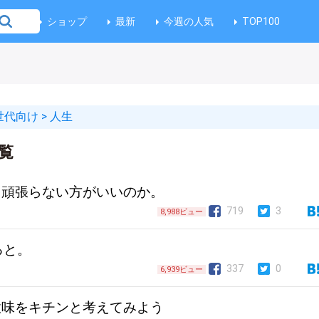
ショップ
最新
今週の人気
TOP100
世代向け
>
人生
覧
、頑張らない方がいいのか。
719
3
8,988ビュー
ると。
337
0
6,939ビュー
意味をキチンと考えてみよう