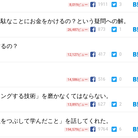
1911
3
8,019ビュー
無駄なことにお金をかけるの？という疑問への解。
873
1
26,487ビュー
するの？
417
0
12,127ビュー
516
0
14,586ビュー
ィングする技術」を磨かなくてはならない。
627
2
13,897ビュー
社をつぶして学んだこと」を話してくれた。
9764
6
194,579ビュー