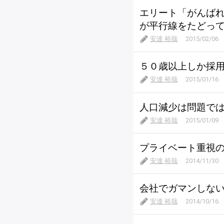
エリート「がんば
が平行線をたどっ
安達 裕哉
2015/02/06
５０歳以上しか採
安達 裕哉
2015/01/16
人口減少は問題で
安達 裕哉
2015/01/09
プライベート重視
安達 裕哉
2014/11/30
会社でガマンしな
安達 裕哉
2014/10/16