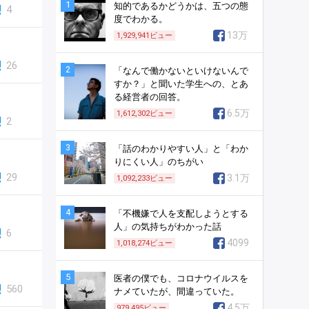
1
知的であるかどうかは、五つの態
4
度でわかる。
13万
1,929,941
ビュー
26
2
「なんで働かないといけないんで
すか？」と聞いた学生への、とあ
る経営者の回答。
6.5万
1,612,302
ビュー
2
3
「話のわかりやすい人」と「わか
りにくい人」のちがい
29
3.1万
1,092,233
ビュー
4
「不機嫌で人を支配しようとする
人」の気持ちがわかった話
6
4099
1,018,274
ビュー
5
医者の僕でも、コロナウイルスを
560
ナメていたが、間違っていた。
4.5万
979,495
ビュー