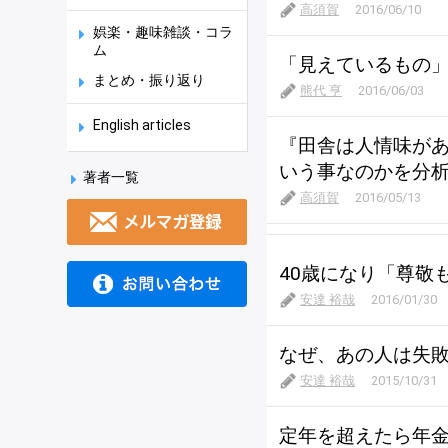
高須賀
2016/06/10
娯楽・趣味雑談・コラ
ム
「見えているもの
まとめ・振り返り
熊代 亨
2016/06/03
English articles
『田舎は人情味が
いう事なのかを分
著者一覧
高須賀
2016/05/13
40歳になり「尊敬
安達 裕哉
2016/01/30
なぜ、あの人は失
安達 裕哉
2015/10/31
定年を超えたら年