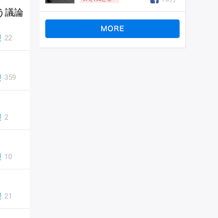
う議論
22
359
2
10
21