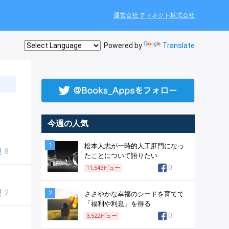
運営会社 ティネクト株式会社
Powered by
Translate
今週の人気
1
松本人志が一時的人工肛門になっ
8
たことについて語りたい
0
11,543
ビュー
2
2
ささやかな幸福のシードを育てて
「福利や利息」を得る
0
3,522
ビュー