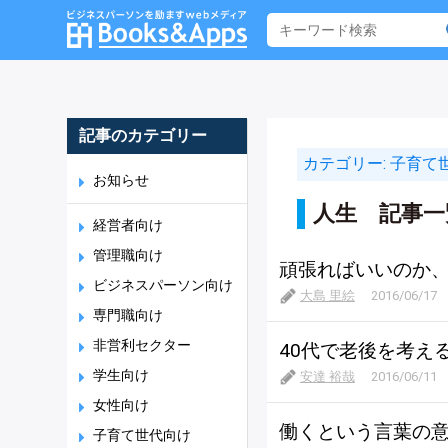
記事のカテゴリー
カテゴリー:
子育て
お知らせ
人生 記事一
経営者向け
管理職向け
頑張ればいいのか
ビジネスパーソン向け
大島 里絵
2016/06/17
専門職向け
非営利セクター
40代で老後を考え
学生向け
安達 裕哉
2016/06/11
女性向け
働くという言葉の
子育て世代向け