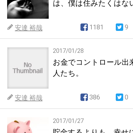
は、僕は住みたくはな
1181
9
安達 裕哉
2017/01/28
お金でコントロール出
人たち。
386
0
安達 裕哉
2017/01/27
貯金するよりも、幸せ