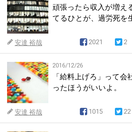
頑張ったら収入が増え
てるひとが、過労死を
2021
2
安達 裕哉
2016/12/26
「給料上げろ」って会
ったほうがいいよ。
1015
22
安達 裕哉