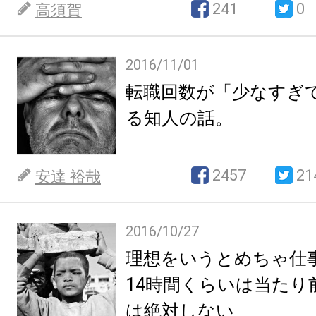
241
0
高須賀
2016/11/01
転職回数が「少なすぎ
る知人の話。
2457
21
安達 裕哉
2016/10/27
理想をいうとめちゃ仕
14時間くらいは当たり
は絶対しない