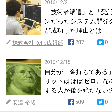
2016/12/21
「技術者派遣」と「受
ンだったシステム開発
が成功した理由とは
287
0
株式会社Relic広報部
2016/12/15
自分が「金持ちである
リットはほぼゼロ。な
する人が後を絶たない
509
0
安達 裕哉