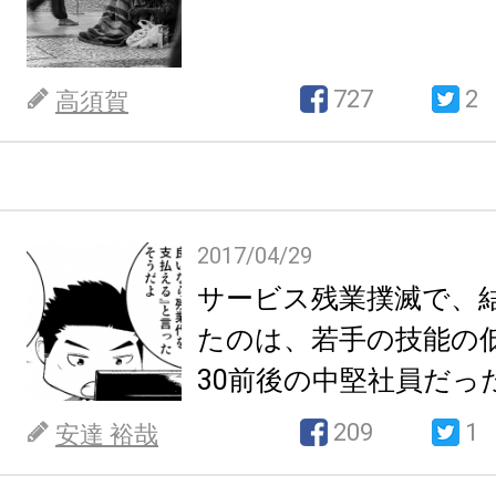
727
2
高須賀
2017/04/29
サービス残業撲滅で、
たのは、若手の技能の
30前後の中堅社員だっ
209
1
安達 裕哉