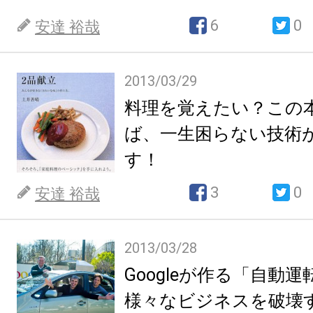
6
0
安達 裕哉
2013/03/29
料理を覚えたい？この
ば、一生困らない技術
す！
3
0
安達 裕哉
2013/03/28
Googleが作る「自動
様々なビジネスを破壊