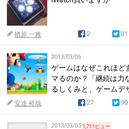
2
81
楢原 一雅
2013/03/06
ゲームはなぜこれほど
マるのか？「継続は力
るしくみと、ゲームデ
27
90
安達 裕哉
2013/03/05
1,711
ビュー