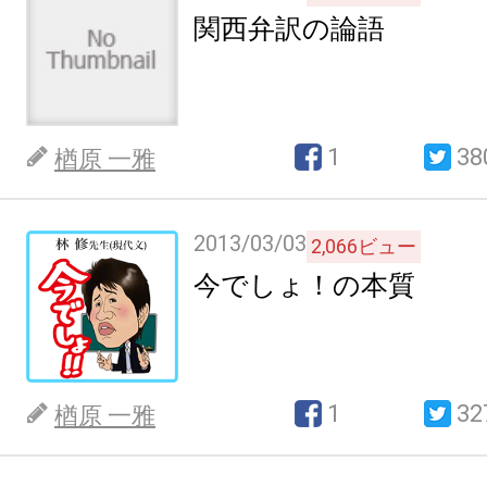
関西弁訳の論語
1
38
楢原 一雅
2013/03/03
2,066
ビュー
今でしょ！の本質
1
32
楢原 一雅