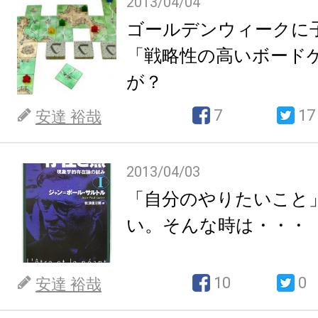
2013/04/04
ゴールデンウィークに
「戦略性の高いボード
が？
7
17
安達 裕哉
2013/04/03
「自分のやりたいこと
い。そんな時は・・・
10
0
安達 裕哉