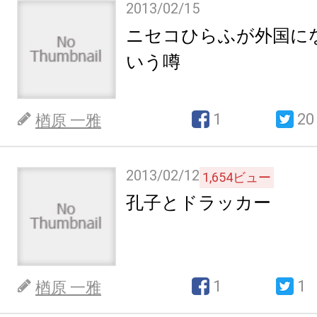
2013/02/15
ニセコひらふが外国に
いう噂
1
20
楢原 一雅
2013/02/12
1,654
ビュー
孔子とドラッカー
1
1
楢原 一雅