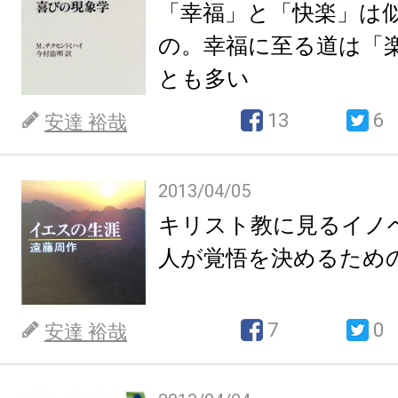
「幸福」と「快楽」は
の。幸福に至る道は「
とも多い
13
6
安達 裕哉
2013/04/05
キリスト教に見るイノ
人が覚悟を決めるため
7
0
安達 裕哉