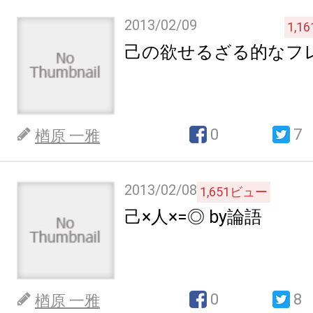
2013/02/09
1,16
己の欲せるざる的なフ
0
7
楢原 一雅
2013/02/08
1,651
ビュー
己×人×=◎ by論語
0
8
楢原 一雅