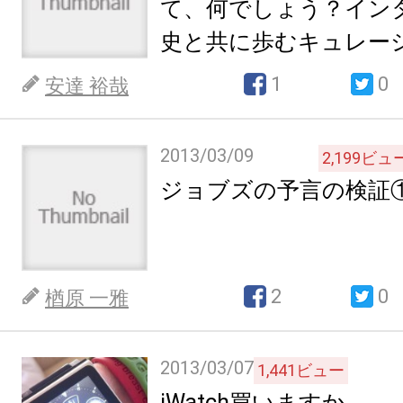
て、何でしょう？イン
史と共に歩むキュレー
1
0
安達 裕哉
2013/03/09
2,199
ビュ
ジョブズの予言の検証
2
0
楢原 一雅
2013/03/07
1,441
ビュー
iWatch買いますか