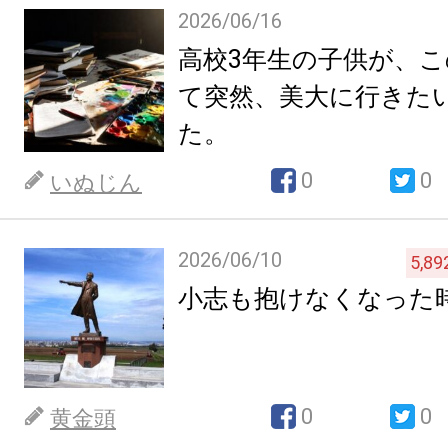
2026/06/16
高校3年生の子供が、
て突然、美大に行きた
た。
0
0
いぬじん
2026/06/10
5,89
小志も抱けなくなった
0
0
黄金頭