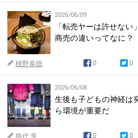
2026/06/09
「転売ヤーは許せない
商売の違いってなに？
0
0
桃野泰徳
2026/06/08
生後も子どもの神経は
ら環境が重要だ
0
0
熊代 亨