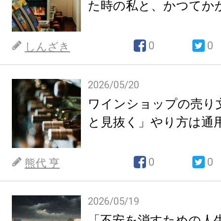
た時の私と、かつてか
0
0
しんざき
2026/05/20
ワインショップの売り
と見抜く」やり方は通
0
0
熊代 亨
2026/05/19
「不安を消すための人