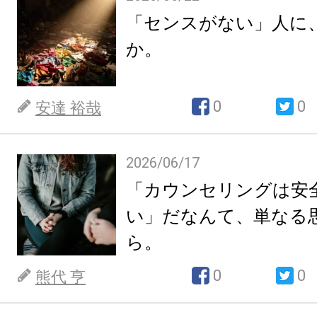
「センスがない」人に
か。
0
0
安達 裕哉
2026/06/17
「カウンセリングは安
い」だなんて、単なる
ら。
0
0
熊代 亨