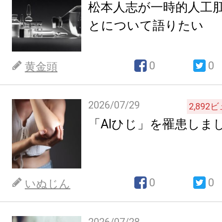
松本人志が一時的人工
とについて語りたい
0
0
黄金頭
2026/07/29
2,892
ビ
「AIひじ」を罹患しま
0
0
いぬじん