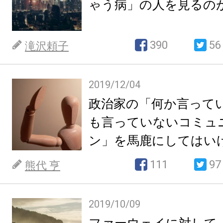
ゃう病」の人を見るの
390
56
滝沢頼子
2019/12/04
政治家の「何か言って
も言っていないコミュ
ン」を馬鹿にしてはい
凄い。
111
97
熊代 亨
2019/10/09