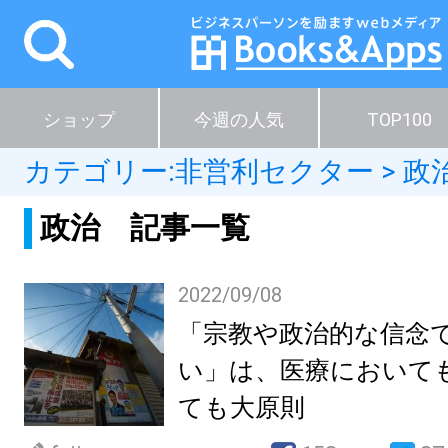
ショップ
今週の人気
TOP100
カテゴリー:
非営利セクター
>
政
政治 記事一覧
2022/09/08
「宗教や政治的な信念
い」は、医療において
ても大原則