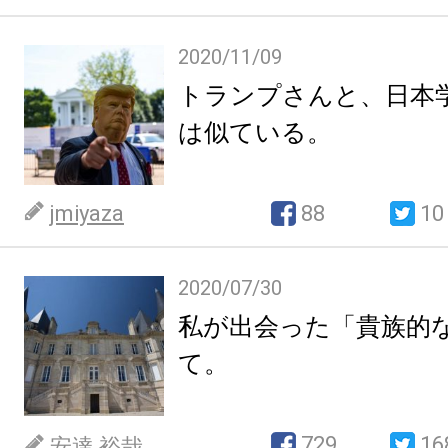
2020/11/09
トランプさんと、日本
は似ている。
jmiyaza
88
10
2020/07/30
私が出会った「貴族的
て。
729
16
安達 裕哉