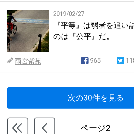
2019/02/27
『平等』は弱者を追い
のは『公平』だ。
965
11
雨宮紫苑
次の30件を見る
ページ2