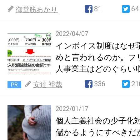
81
64
御堂筋あかり
2022/04/07
インボイス制度はなぜ
めと言われるのか。フ
人事業主はどのぐらい
まうのか。
336
21
安達 裕哉
PR
2022/01/17
個人主義社会の少子化
儲かるようにすべきだ