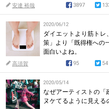
3897
13
安達 裕哉
2020/06/12
ダイエットより筋トレ
策」より「既得権への
面白いよね。
95
54
高須賀
2020/05/14
なぜアーティストの「
ヌケてるように見える