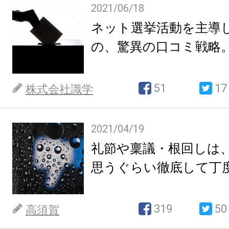
2021/06/18
ネット選挙活動を主導し
の、驚異の口コミ戦略
51
17
株式会社識学
2021/04/19
礼節や稟議・根回しは
思うぐらい徹底して丁
319
50
高須賀