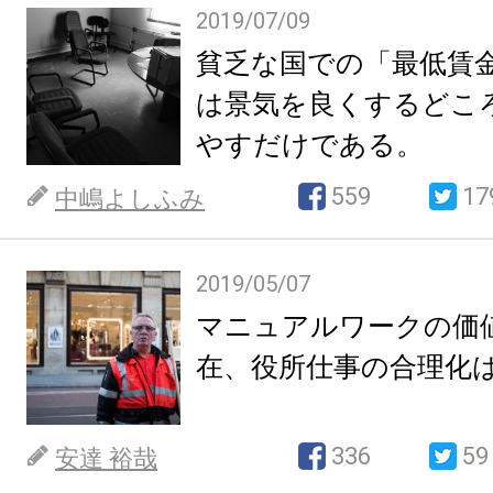
2019/07/09
貧乏な国での「最低賃
は景気を良くするどこ
やすだけである。
559
17
中嶋よしふみ
2019/05/07
マニュアルワークの価
在、役所仕事の合理化
336
59
安達 裕哉