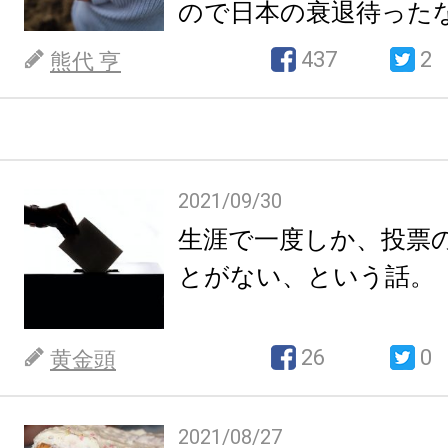
ので日本の衰退待った
437
2
熊代 亨
2021/09/30
生涯で一度しか、投票
とがない、という話。
26
0
黄金頭
2021/08/27