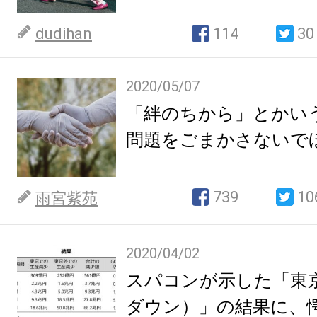
dudihan
114
30
2020/05/07
「絆のちから」とかい
問題をごまかさないで
739
10
雨宮紫苑
2020/04/02
スパコンが示した「東
ダウン）」の結果に、