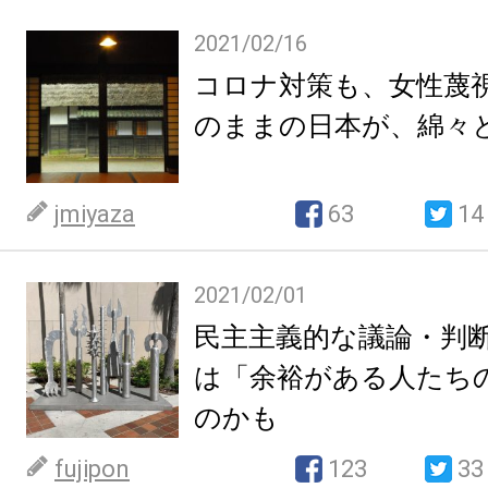
2021/02/16
コロナ対策も、女性蔑
のままの日本が、綿々
jmiyaza
63
14
2021/02/01
民主主義的な議論・判
は「余裕がある人たち
のかも
fujipon
123
33