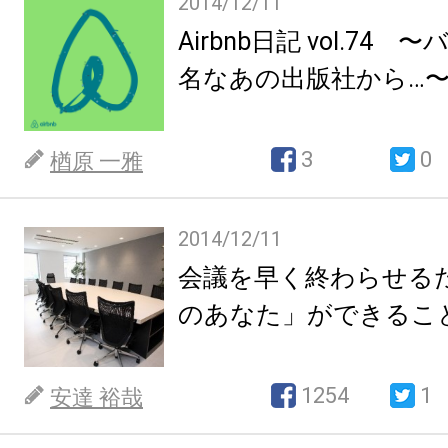
2014/12/11
Airbnb日記 vol.74
名なあの出版社から…
3
0
楢原 一雅
2014/12/11
会議を早く終わらせる
のあなた」ができるこ
1254
1
安達 裕哉