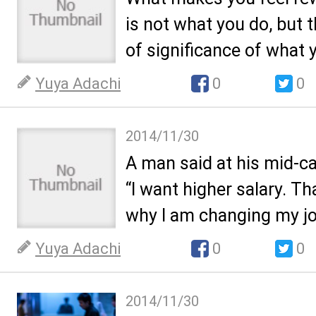
is not what you do, but 
of significance of what 
Yuya Adachi
0
0
2014/11/30
A man said at his mid-ca
“I want higher salary. Th
why I am changing my j
Yuya Adachi
0
0
2014/11/30