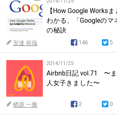
2014/11/25
【How Google Wor
わかる、「Googleの
の秘訣
146
5
安達 裕哉
2014/11/25
Airbnb日記 vol.71
人女子きました〜
2
0
楢原 一雅