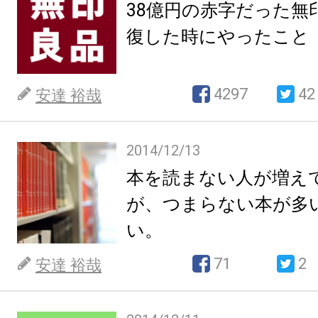
38億円の赤字だった無
復した時にやったこと
4297
42
安達 裕哉
2014/12/13
本を読まない人が増え
が、つまらない本が多
い。
71
2
安達 裕哉