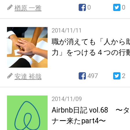
0
0
楢原 一雅
2014/11/11
職が消えても「人から
力」をつける４つの行
497
2
安達 裕哉
2014/11/09
Airbnb日記 vol.68
ナー来たpart4〜