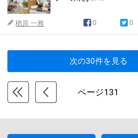
0
0
楢原 一雅
次の30件を見る
ページ131