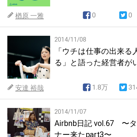
0
0
楢原 一雅
2014/11/08
「ウチは仕事の出来る
る」と語った経営者が
1.8万
31
安達 裕哉
2014/11/07
Airbnb日記 vol.67
ナー来たpart3〜