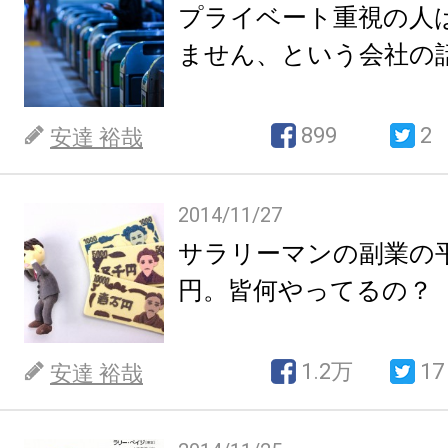
プライベート重視の人
ません、という会社の
899
2
安達 裕哉
2014/11/27
サラリーマンの副業の平
円。皆何やってるの？
1.2万
17
安達 裕哉