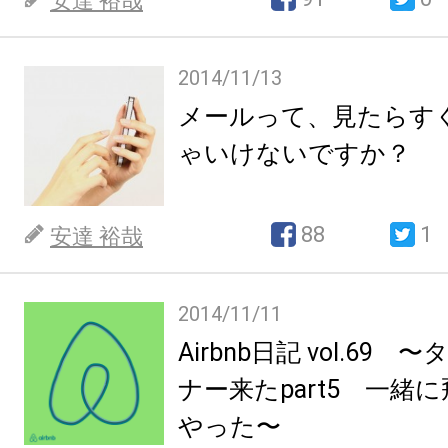
安達 裕哉
2014/11/13
メールって、見たらす
ゃいけないですか？
88
1
安達 裕哉
2014/11/11
Airbnb日記 vol.69
ナー来たpart5 一緒
やった〜