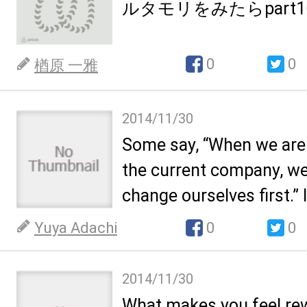
ルタモリをみたらpart
0
0
楢原 一雅
2014/11/30
Some say, “When we are
the current company, w
change ourselves first.” I
Yuya Adachi
0
0
2014/11/30
What makes you feel re