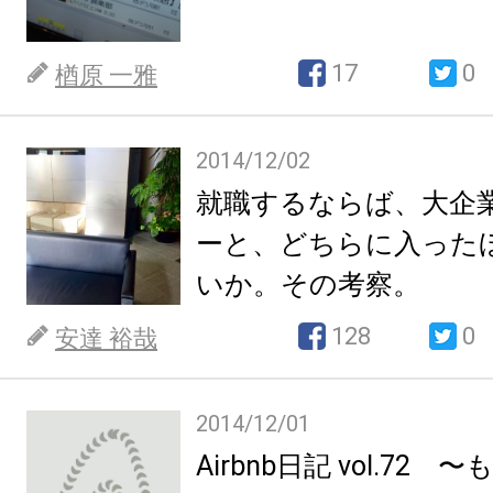
17
0
楢原 一雅
2014/12/02
就職するならば、大企
ーと、どちらに入った
いか。その考察。
128
0
安達 裕哉
2014/12/01
Airbnb日記 vol.72