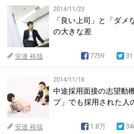
2014/11/23
「良い上司」と「ダメ
の大きな差
7759
31
安達 裕哉
2014/11/18
中途採用面接の志望動
プ」でも採用された人
1.8万
34
安達 裕哉